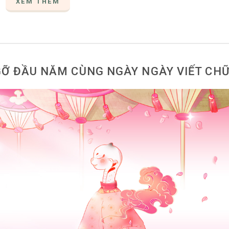
XEM THÊM
GỠ ĐẦU NĂM CÙNG NGÀY NGÀY VIẾT CH