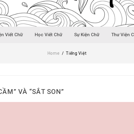
n Viết Chữ
Học Viết Chữ
Sự Kiện Chữ
Thư Viện 
Home
/
Tiếng Việt
CẦM” VÀ “SẮT SON”