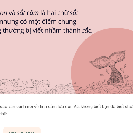
 các văn cảnh nói về tình cảm lứa đôi. Và, không biết bạn đã biết chư
chữ.