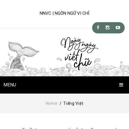
NNVC | NGÔN NGỮ VI CHỈ
MENU
Trang Chủ
Home
/
Tiếng Việt
Chuyện Viết Chữ
Kỹ-nghệ viết