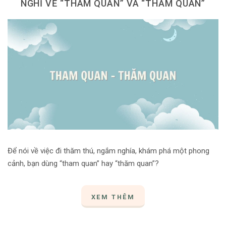
NGHĨ VỀ “THAM QUAN” VÀ “THĂM QUAN”
Dùng từ đặt câu
Cổ mỹ từ
Học từ dân gian
Ngòi bút người xưa
Người Việt với tiếng Việt
Học Viết Chữ
Sự Kiện Chữ
Để nói về việc đi thăm thú, ngắm nghía, khám phá một phong
Thư Viện Chữ
cảnh, bạn dùng “tham quan” hay “thăm quan”?
Sách Chữ viết
Sách Chữ đọc
XEM THÊM
Về Chúng Tôi