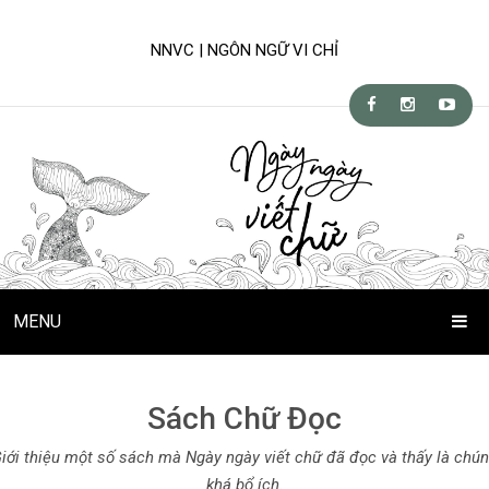
NNVC | NGÔN NGỮ VI CHỈ
MENU
Trang Chủ
Sách Chữ Đọc
Chuyện Viết Chữ
iới thiệu một số sách mà Ngày ngày viết chữ đã đọc và thấy là chú
Kỹ-nghệ viết
khá bổ ích.