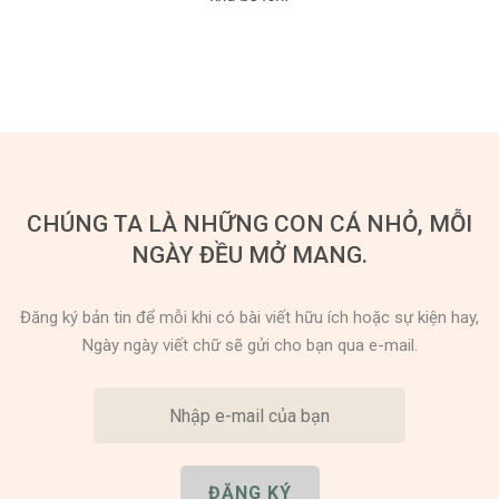
Dùng từ đặt câu
Cổ mỹ từ
Học từ dân gian
Ngòi bút người xưa
Người Việt với tiếng Việt
CHÚNG TA LÀ NHỮNG CON CÁ NHỎ, MỖI
Học Viết Chữ
NGÀY ĐỀU MỞ MANG.
Sự Kiện Chữ
Đăng ký bản tin để mỗi khi có bài viết hữu ích hoặc sự kiện hay,
Thư Viện Chữ
Ngày ngày viết chữ sẽ gửi cho bạn qua e-mail.
Sách Chữ viết
Sách Chữ đọc
Về Chúng Tôi