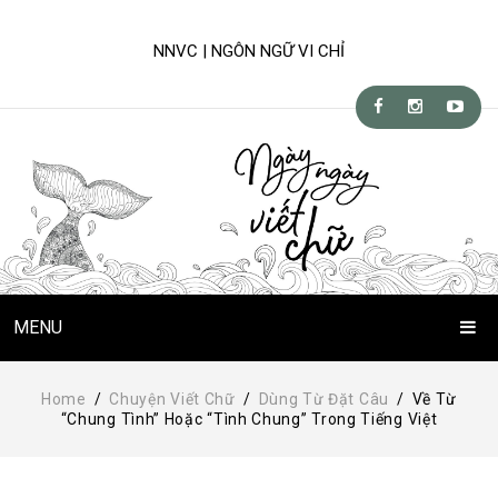
NNVC | NGÔN NGỮ VI CHỈ
MENU
Trang Chủ
Home
/
Chuyện Viết Chữ
/
Dùng Từ Đặt Câu
/
Về Từ
“chung Tình” Hoặc “tình Chung” Trong Tiếng Việt
Chuyện Viết Chữ
Kỹ-nghệ viết