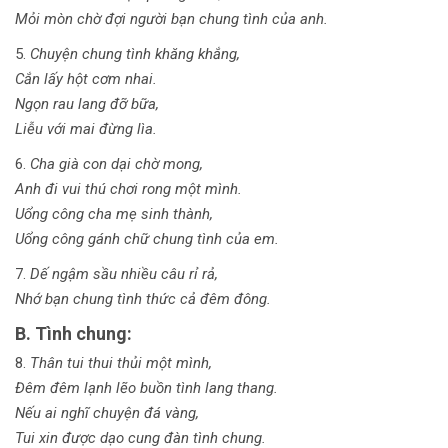
Mỏi mòn chờ đợi người bạn chung tình của anh.
5.
Chuyện chung tình khăng khắng,
Cắn lấy hột cơm nhai.
Ngọn rau lang đỡ bữa,
Liễu với mai đừng lìa.
6.
Cha già con dại chờ mong,
Anh đi vui thú chơi rong một mình.
Uổng công cha mẹ sinh thành,
Uổng công gánh chữ chung tình của em.
7.
Dế ngậm sầu nhiều câu rỉ rả,
Nhớ bạn chung tình thức cả đêm đông.
B. Tình chung:
8.
Thân tui thui thủi một mình,
Đêm đêm lạnh lẽo buồn tình lang thang.
Nếu ai nghĩ chuyện đá vàng,
Tui xin được dạo cung đàn tình chung.