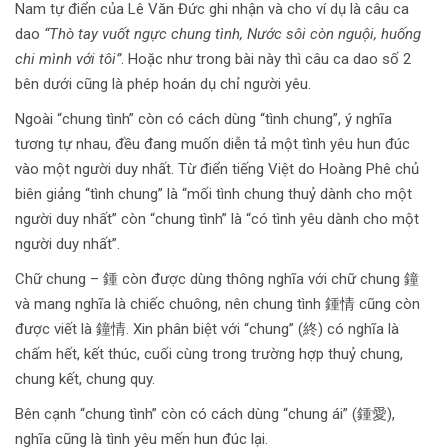
Nam tự điển của Lê Văn Đức ghi nhận và cho ví dụ là câu ca
dao
“Thò tay vuốt ngực chung tình, Nước sôi còn nguội, huống
chi mình với tôi”
. Hoặc như trong bài này thì câu ca dao số 2
bên dưới cũng là phép hoán dụ chỉ người yêu.
Ngoài “chung tình” còn có cách dùng “tình chung”, ý nghĩa
tương tự nhau, đều đang muốn diễn tả một tình yêu hun đúc
vào một người duy nhất. Từ điển tiếng Việt do Hoàng Phê chủ
biên giảng “tình chung” là “mối tình chung thuỷ dành cho một
người duy nhất” còn “chung tình” là “có tình yêu dành cho một
người duy nhất”.
Chữ chung – 鍾 còn được dùng thông nghĩa với chữ chung 鐘
và mang nghĩa là chiếc chuông, nên chung tình 鍾情 cũng còn
được viết là 鐘情. Xin phân biệt với “chung” (終) có nghĩa là
chấm hết, kết thúc, cuối cùng trong trường hợp thuỷ chung,
chung kết, chung quy.
Bên cạnh “chung tình” còn có cách dùng “chung ái” (鍾愛),
nghĩa cũng là tình yêu mến hun đúc lại.