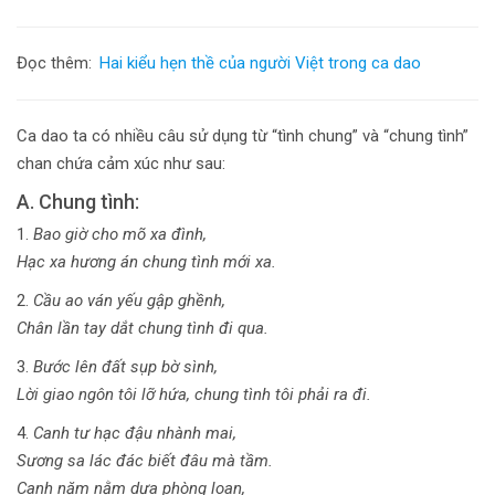
Đọc thêm:
Hai kiểu hẹn thề của người Việt trong ca dao
Ca dao ta có nhiều câu sử dụng từ “tình chung” và “chung tình”
chan chứa cảm xúc như sau:
A. Chung tình:
1.
Bao giờ cho mõ xa đình,
Hạc xa hương án chung tình mới xa.
2.
Cầu ao ván yếu gập ghềnh,
Chân lần tay dắt chung tình đi qua.
3.
Bước lên đất sụp bờ sình,
Lời giao ngôn tôi lỡ hứa, chung tình tôi phải ra đi.
4.
Canh tư hạc đậu nhành mai,
Sương sa lác đác biết đâu mà tầm.
Canh năm nằm dựa phòng loan,