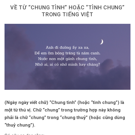
Dùng từ đặt câu
VỀ TỪ “CHUNG TÌNH” HOẶC “TÌNH CHUNG”
TRONG TIẾNG VIỆT
Cổ mỹ từ
Học từ dân gian
Ngòi bút người xưa
Người Việt với tiếng Việt
Học Viết Chữ
Sự Kiện Chữ
Thư Viện Chữ
(Ngày ngày viết chữ) “Chung tình” (hoặc “tình chung”) là
Sách Chữ viết
một từ thú vị. Chữ “chung” trong trường hợp này không
Sách Chữ đọc
phải là chữ “chung” trong “chung thuỷ” (hoặc cũng dùng
“thuỷ chung”).
Về Chúng Tôi