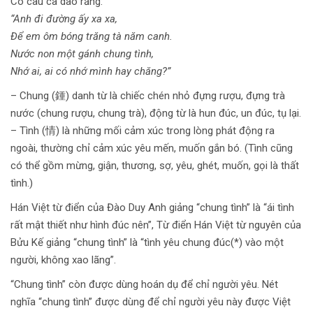
Có câu ca dao rằng:
“Anh đi đường ấy xa xa,
Để em ôm bóng trăng tà năm canh.
Nước non một gánh chung tình,
Nhớ ai, ai có nhớ mình hay chăng?”
– Chung (鍾) danh từ là chiếc chén nhỏ đựng rượu, đựng trà
nước (chung rượu, chung trà), động từ là hun đúc, un đúc, tụ lại.
– Tình (情) là những mối cảm xúc trong lòng phát động ra
ngoài, thường chỉ cảm xúc yêu mến, muốn gắn bó. (Tình cũng
có thể gồm mừng, giận, thương, sợ, yêu, ghét, muốn, gọi là thất
tình.)
Hán Việt từ điển của Đào Duy Anh giảng “chung tình” là “ái tình
rất mật thiết như hình đúc nên”, Từ điển Hán Việt từ nguyên của
Bửu Kế giảng “chung tình” là “tình yêu chung đúc(*) vào một
người, không xao lãng”.
“Chung tình” còn được dùng hoán dụ để chỉ người yêu. Nét
nghĩa “chung tình” được dùng để chỉ người yêu này được Việt