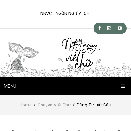
NNVC | NGÔN NGỮ VI CHỈ
MENU
Trang Chủ
Home
/
Chuyện Viết Chữ
/
Dùng Từ Đặt Câu
Chuyện Viết Chữ
Kỹ-nghệ viết