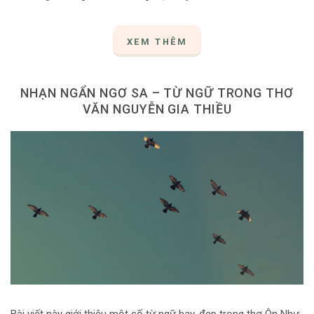
XEM THÊM
NHẠN NGẨN NGƠ SA – TỪ NGỮ TRONG THƠ
VĂN NGUYỄN GIA THIỀU