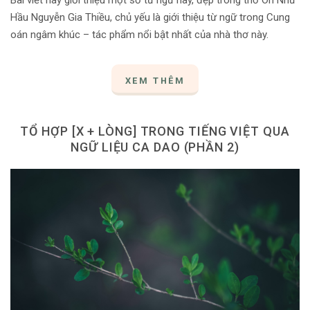
Bài viết này giới thiệu một số từ ngữ hay, đẹp trong thơ Ôn Như
Hầu Nguyễn Gia Thiều, chủ yếu là giới thiệu từ ngữ trong Cung
oán ngâm khúc – tác phẩm nổi bật nhất của nhà thơ này.
XEM THÊM
TỔ HỢP [X + LÒNG] TRONG TIẾNG VIỆT QUA
NGỮ LIỆU CA DAO (PHẦN 2)