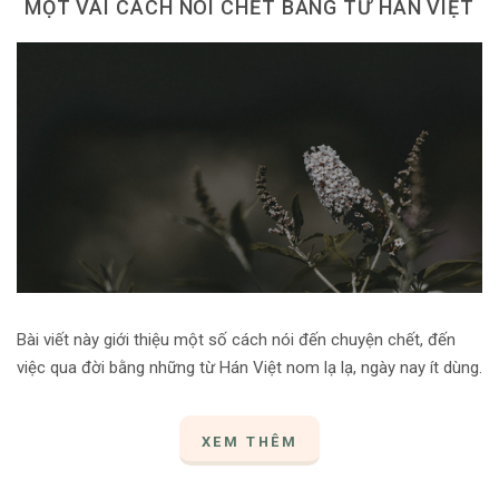
MỘT VÀI CÁCH NÓI CHẾT BẰNG TỪ HÁN VIỆT
Dùng từ đặt câu
Cổ mỹ từ
Học từ dân gian
Ngòi bút người xưa
Người Việt với tiếng Việt
Học Viết Chữ
Sự Kiện Chữ
Thư Viện Chữ
Bài viết này giới thiệu một số cách nói đến chuyện chết, đến
việc qua đời bằng những từ Hán Việt nom lạ lạ, ngày nay ít dùng.
Sách Chữ viết
Sách Chữ đọc
XEM THÊM
Về Chúng Tôi