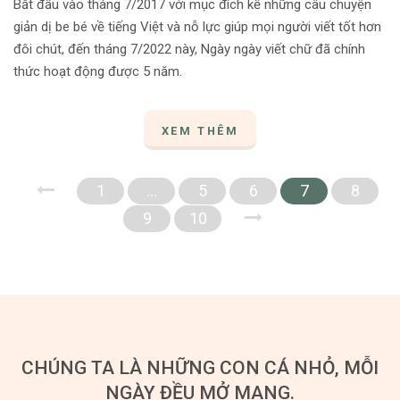
Bắt đầu vào tháng 7/2017 với mục đích kể những câu chuyện
giản dị be bé về tiếng Việt và nỗ lực giúp mọi người viết tốt hơn
đôi chút, đến tháng 7/2022 này, Ngày ngày viết chữ đã chính
thức hoạt động được 5 năm.
XEM THÊM
1
…
5
6
7
8
9
10
CHÚNG TA LÀ NHỮNG CON CÁ NHỎ, MỖI
NGÀY ĐỀU MỞ MANG.