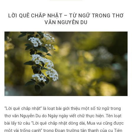
LỜI QUÊ CHẮP NHẶT – TỪ NGỮ TRONG THƠ
VĂN NGUYỄN DU
“Lời quê chắp nhặt” là loạt bài giới thiệu một số từ ngữ trong
thơ văn Nguyễn Du do Ngày ngày viết chữ thực hiện. Tên loạt
bài lấy từ câu “Lời quê chắp nhặt dông dài, Mua vui cũng được
một vài trống canh” trong Đoạn trường tân thanh của cụ Tiên