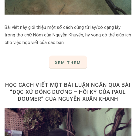
Bài viết này giới thiệu một số cách dùng từ láy/có dạng láy
trong thơ chữ Nôm của Nguyễn Khuyến, hy vọng có thể giúp ích
cho việc học viết của các bạn.
XEM THÊM
HỌC CÁCH VIẾT MỘT BÀI LUẬN NGẮN QUA BÀI
“ĐỌC XỨ ĐÔNG DƯƠNG – HỒI KÝ CỦA PAUL
DOUMER” CỦA NGUYỄN XUÂN KHÁNH