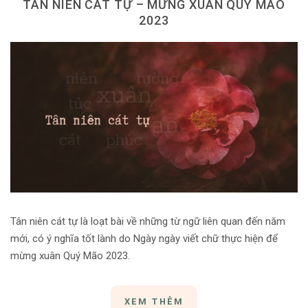
TÂN NIÊN CÁT TỰ – MỪNG XUÂN QUÝ MÃO
Dùng từ đặt câu
2023
Cổ mỹ từ
Học từ dân gian
Ngòi bút người xưa
Người Việt với tiếng Việt
Học Viết Chữ
Sự Kiện Chữ
Thư Viện Chữ
Tân niên cát tự là loạt bài về những từ ngữ liên quan đến năm
Sách Chữ viết
mới, có ý nghĩa tốt lành do Ngày ngày viết chữ thực hiện để
mừng xuân Quý Mão 2023.
Sách Chữ đọc
Về Chúng Tôi
XEM THÊM