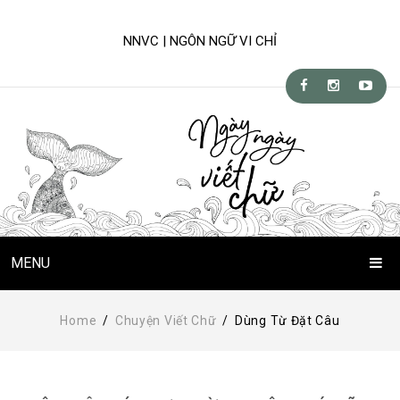
NNVC | NGÔN NGỮ VI CHỈ
MENU
Trang Chủ
Home
/
Chuyện Viết Chữ
/
Dùng Từ Đặt Câu
Chuyện Viết Chữ
Kỹ-nghệ viết