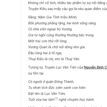
Không chỉ cổ tích, nhiều tác phẩm tự sự nổi tiếng
Truyện Kiều
sau mấy câu gọi là nêu quan điểm của 
Rằng: Năm Gia Tĩnh triều Minh,
Bốn phương phẳng lặng, hai kinh vững vàng.
Có nhà viên ngoại họ Vương,
Gia tư nghỉ cũng thường thường bậc trung.
Một trai con thứ rốt lòng,
Vương Quan là chữ nối dòng nho gia.
Đầu lòng hai ả tố nga,
Thuý Kiều là chị, em là Thuý Vân.
Tương tự,
Truyện Lục Vân Tiên
của
Nguyễn Đình C
sự tồn tại:
Có người ở quận Đông Thành,
Tu nhơn tích đức sớm sanh con hiền.
Đặt tên là Lục Vân Tiên,
(1)
Tuổi vừa hai tám
nghề chuyên học hành.