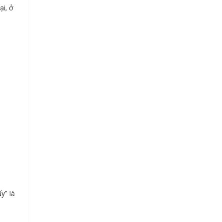
ại, ở
y” là