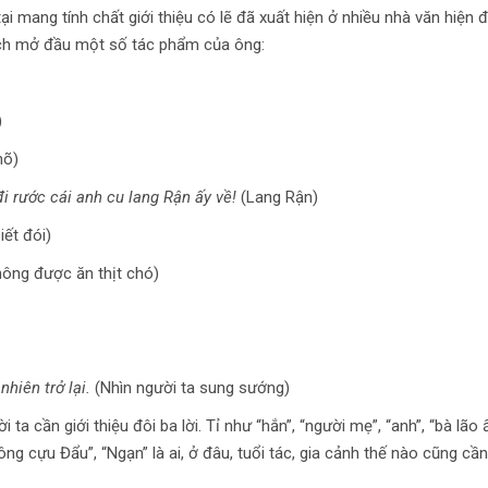
 mang tính chất giới thiệu có lẽ đã xuất hiện ở nhiều nhà văn hiện đ
ách mở đầu một số tác phẩm của ông:
)
mõ)
i rước cái anh cu lang Rận ấy về!
(Lang Rận)
iết đói)
hông được ăn thịt chó)
hiên trở lại.
(Nhìn người ta sung sướng)
a cần giới thiệu đôi ba lời. Tỉ như “hắn”, “người mẹ”, “anh”, “bà lão ấ
ông cựu Đẩu”, “Ngạn” là ai, ở đâu, tuổi tác, gia cảnh thế nào cũng cần