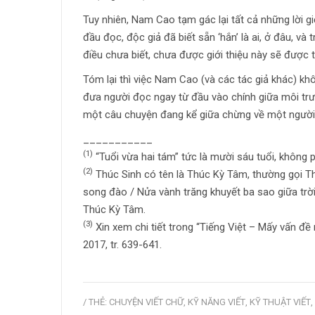
Tuy nhiên, Nam Cao tạm gác lại tất cả những lời gi
đầu đọc, độc giả đã biết sẵn ‘hắn’ là ai, ở đâu, v
điều chưa biết, chưa được giới thiệu này sẽ được 
Tóm lại thì việc Nam Cao (và các tác giả khác) kh
đưa người đọc ngay từ đầu vào chính giữa môi tr
một câu chuyện đang kể giữa chừng về một người 
___________
(1)
“Tuổi vừa hai tám” tức là mười sáu tuổi, không p
(2)
Thúc Sinh có tên là Thúc Kỳ Tâm, thường gọi Th
song đào / Nửa vành trăng khuyết ba sao giữa trời
Thúc Kỳ Tâm.
(3)
Xin xem chi tiết trong “Tiếng Việt – Mấy vấn đ
2017, tr. 639-641.
/ THẺ:
CHUYỆN VIẾT CHỮ
,
KỸ NĂNG VIẾT
,
KỸ THUẬT VIẾT
,