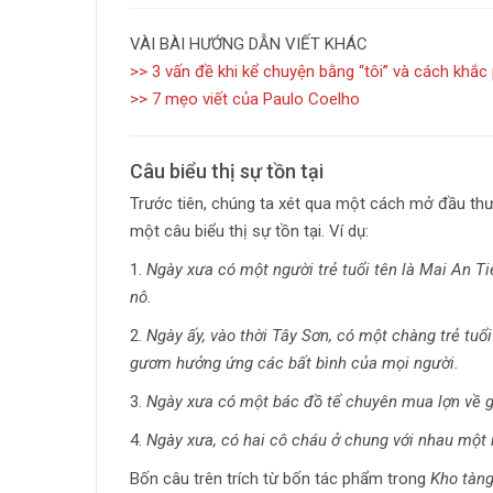
VÀI BÀI HƯỚNG DẪN VIẾT KHÁC
>> 3 vấn đề khi kể chuyện bằng “tôi” và cách khắc
>> 7 mẹo viết của Paulo Coelho
Câu biểu thị sự tồn tại
Trước tiên, chúng ta xét qua một cách mở đầu th
một câu biểu thị sự tồn tại. Ví dụ:
1.
Ngày xưa có một người trẻ tuổi tên là Mai An T
nô.
2.
Ngày ấy, vào thời Tây Sơn, có một chàng trẻ tuổ
gươm hưởng ứng các bất bình của mọi người.
3.
Ngày xưa có một bác đồ tể chuyên mua lợn về gi
4.
Ngày xưa, có hai cô cháu ở chung với nhau một 
Bốn câu trên trích từ bốn tác phẩm trong
Kho tàng