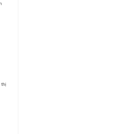
n
 thị