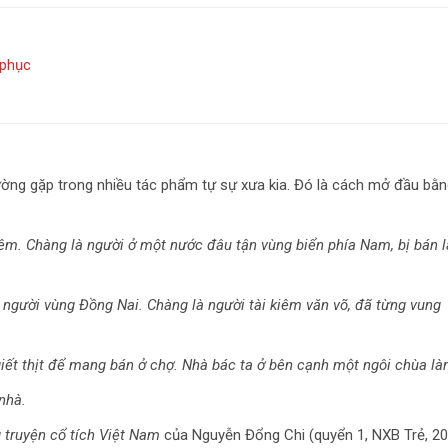
 phục
ường gặp trong nhiều tác phẩm tự sự xưa kia. Đó là cách mở đầu bằ
iêm. Chàng là người ở một nước đâu tận vùng biển phía Nam, bị bán 
i người vùng Đồng Nai. Chàng là người tài kiêm văn võ, đã từng vung
ết thịt để mang bán ở chợ. Nhà bác ta ở bên cạnh một ngôi chùa là
nhà.
 truyện cổ tích Việt Nam
của Nguyễn Đổng Chi (quyển 1, NXB Trẻ, 20