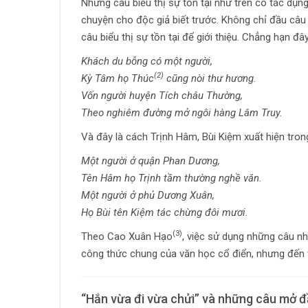
Những câu biểu thị sự tồn tại như trên có tác dụn
chuyện cho độc giả biết trước. Không chỉ đầu câu 
câu biểu thị sự tồn tại để giới thiệu. Chẳng hạn đ
Khách du bỗng có một người,
(2)
Kỳ Tâm họ Thúc
cũng nòi thư hương.
Vốn người huyện Tích châu Thường,
Theo nghiêm đường mở ngôi hàng Lâm Truy.
Và đây là cách Trịnh Hâm, Bùi Kiệm xuất hiện tro
Một người ở quận Phan Dương,
Tên Hâm họ Trịnh tầm thường nghề văn.
Một người ở phủ Dương Xuân,
Họ Bùi tên Kiệm tác chừng đôi mươi.
(3)
Theo Cao Xuân Hạo
, việc sử dụng những câu n
công thức chung của văn học cổ điển, nhưng đến v
“Hắn vừa đi vừa chửi” và những câu mở 