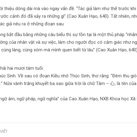
ới thiệu dông dài mà vào ngay vấn đề. “Tác giả làm như thể trước khi
à trước cảnh đó đã xảy ra những gì” (Cao Xuân Hạo, 640). Tất nhiên, n
tác giả nêu ra ở những đoạn sau.
ông bắt đầu bằng những câu biểu thị sự tồn tại là một thủ pháp “nhằ
ường của nhân vật và sự việc, làm cho người đọc có cảm giác như n
cùng làng, cùng xóm mà mình quen biết từ lâu” (Cao Xuân Hạo, 640)
hải hai mươi tám tuổi.
úc Sinh. Về sau có đoạn Kiều nhớ Thúc Sinh, thơ rằng: “Đêm thu gió 
.” Nửa vành trăng khuyết ba sao giữa trời là chữ Tâm – 心, là tên của
ề ngữ âm, ngữ pháp, ngữ nghĩa” của Cao Xuân Hạo, NXB Khoa học Xã 
VIẾT