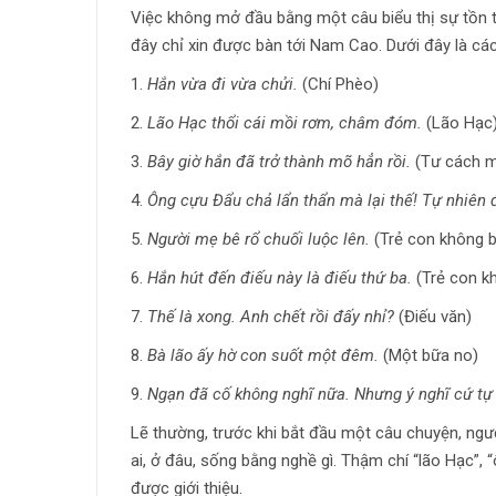
Việc không mở đầu bằng một câu biểu thị sự tồn tại
đây chỉ xin được bàn tới Nam Cao. Dưới đây là c
1.
Hắn vừa đi vừa chửi.
(Chí Phèo)
2.
Lão Hạc thổi cái mồi rơm, châm đóm.
(Lão Hạc
3.
Bây giờ hắn đã trở thành mõ hẳn rồi.
(Tư cách 
4.
Ông cựu Đẩu chả lẩn thẩn mà lại thế! Tự nhiên đ
5.
Người mẹ bê rổ chuối luộc lên.
(Trẻ con không b
6.
Hắn hút đến điếu này là điếu thứ ba.
(Trẻ con k
7.
Thế là xong. Anh chết rồi đấy nhỉ?
(Điếu văn)
8.
Bà lão ấy hờ con suốt một đêm.
(Một bữa no)
9.
Ngạn đã cố không nghĩ nữa. Nhưng ý nghĩ cứ tự n
Lẽ thường, trước khi bắt đầu một câu chuyện, người t
ai, ở đâu, sống bằng nghề gì. Thậm chí “lão Hạc”, “
được giới thiệu.