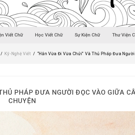
n Viết Chữ
Học Viết Chữ
Sự Kiện Chữ
Thư Viện 
/
Kỹ-Nghệ Viết
/
“Hắn Vừa Đi Vừa Chửi” Và Thủ Pháp Đưa Người
 THỦ PHÁP ĐƯA NGƯỜI ĐỌC VÀO GIỮA C
CHUYỆN