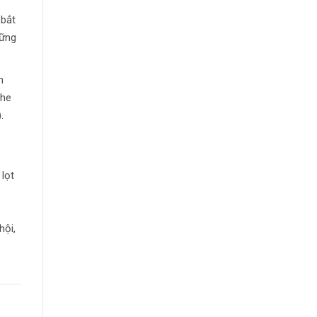
 bắt
hững
m
ghe
.
lọt
hội,