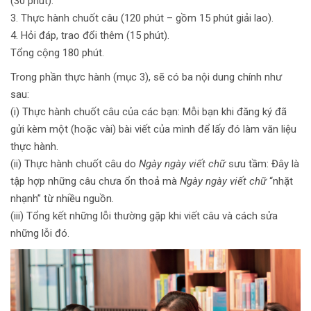
(30 phút).
3. Thực hành chuốt câu (120 phút – gồm 15 phút giải lao).
4. Hỏi đáp, trao đổi thêm (15 phút).
Tổng cộng 180 phút.
Trong phần thực hành (mục 3), sẽ có ba nội dung chính như
sau:
(i) Thực hành chuốt câu của các bạn: Mỗi bạn khi đăng ký đã
gửi kèm một (hoặc vài) bài viết của mình để lấy đó làm văn liệu
thực hành.
(ii) Thực hành chuốt câu do
Ngày ngày viết chữ
sưu tầm: Đây là
tập hợp những câu chưa ổn thoả mà
Ngày ngày viết chữ
“nhặt
nhạnh” từ nhiều nguồn.
(iii) Tổng kết những lỗi thường gặp khi viết câu và cách sửa
những lỗi đó.