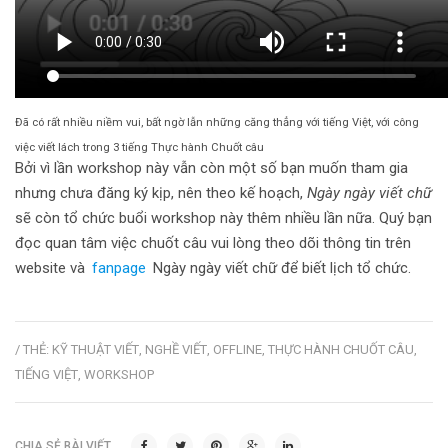
Đã có rất nhiều niềm vui, bất ngờ lẫn những căng thẳng với tiếng Việt, với công
việc viết lách trong 3 tiếng Thực hành Chuốt câu
Bởi vì lần workshop này vẫn còn một số bạn muốn tham gia
nhưng chưa đăng ký kịp, nên theo kế hoạch,
Ngày ngày viết chữ
sẽ còn tổ chức buổi workshop này thêm nhiều lần nữa. Quý bạn
đọc quan tâm việc chuốt câu vui lòng theo dõi thông tin trên
website và
fanpage
Ngày ngày viết chữ để biết lịch tổ chức.
/ THẺ:
KỸ THUẬT VIẾT
,
NGHỀ VIẾT
,
OFFLINE
,
THỰC HÀNH CHUỐT CÂU
,
TIẾNG VIỆT
,
WORKSHOP
CHIA SẺ BÀI VIẾT