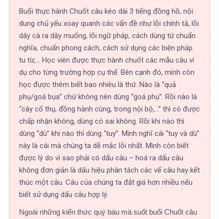
Buổi thực hành Chuốt câu kéo dài 3 tiếng đồng hồ, nội
dung chủ yếu xoay quanh các vấn đề như lỗi chính tả, lỗi
dây cà ra dây muống, lỗi ngữ pháp, cách dùng từ chuẩn
nghĩa, chuẩn phong cách, cách sử dụng các biện pháp
tu từ,… Học viên được thực hành chuốt các mẫu câu ví
dụ cho từng trường hợp cụ thể. Bên cạnh đó, mình còn
học được thêm biết bao nhiêu là thứ. Nào là “quả
phụ/goá bụa” chứ không nên dùng “goá phụ”. Rồi nào là
“cây cổ thụ, đồng hành cùng, trong nội bộ,…” thì có được
chấp nhận không, dùng có sai không. Rồi khi nào thì
dùng “dù” khi nào thì dùng “tuy”. Mình nghĩ cái “tuy và dù”
này là cái mà chúng ta dễ mắc lỗi nhất. Mình còn biết
được lý do vì sao phải có dấu câu – hoá ra dấu câu
không đơn giản là dấu hiệu phân tách các vế câu hay kết
thúc một câu. Câu của chúng ta đắt giá hơn nhiều nếu
biết sử dụng dấu câu hợp lý.
Ngoài những kiến thức quý báu mà suốt buổi Chuốt câu