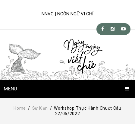
NNVC | NGÔN NGỮ VI CHỈ
MENU
Trang Chủ
Home
/
Sự Kiện
/
Workshop Thực Hành Chuốt Câu
22/05/2022
Chuyện Viết Chữ
Kỹ-nghệ viết