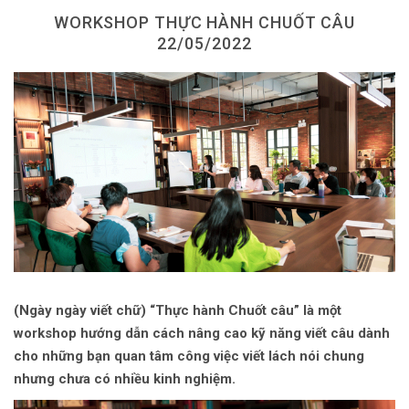
Dùng từ đặt câu
WORKSHOP THỰC HÀNH CHUỐT CÂU
22/05/2022
Cổ mỹ từ
Học từ dân gian
Ngòi bút người xưa
Người Việt với tiếng Việt
Học Viết Chữ
Sự Kiện Chữ
Thư Viện Chữ
(Ngày ngày viết chữ) “Thực hành Chuốt câu” là một
Sách Chữ viết
workshop hướng dẫn cách nâng cao kỹ năng viết câu dành
Sách Chữ đọc
cho những bạn quan tâm công việc viết lách nói chung
nhưng chưa có nhiều kinh nghiệm.
Về Chúng Tôi