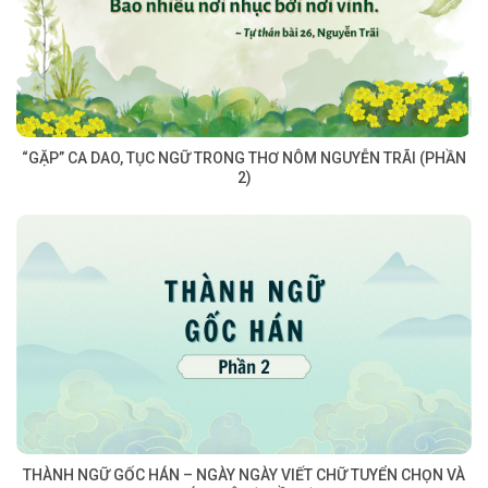
“GẶP” CA DAO, TỤC NGỮ TRONG THƠ NÔM NGUYỄN TRÃI (PHẦN
2)
THÀNH NGỮ GỐC HÁN – NGÀY NGÀY VIẾT CHỮ TUYỂN CHỌN VÀ