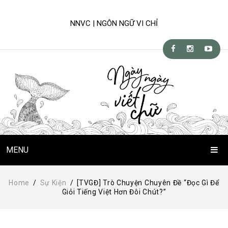
NNVC | NGÔN NGỮ VI CHỈ
MENU
Trang Chủ
Home
/
Sự Kiện
/
[TVGĐ] Trò Chuyện Chuyên Đề “Đọc Gì Để
Giỏi Tiếng Việt Hơn Đôi Chút?”
Chuyện Viết Chữ
Kỹ-nghệ viết