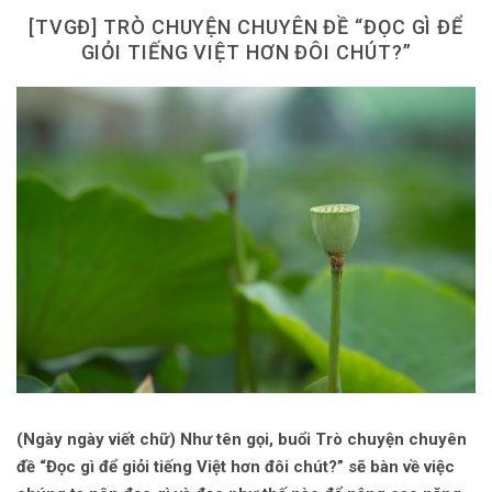
Dùng từ đặt câu
[TVGĐ] TRÒ CHUYỆN CHUYÊN ĐỀ “ĐỌC GÌ ĐỂ
GIỎI TIẾNG VIỆT HƠN ĐÔI CHÚT?”
Cổ mỹ từ
Học từ dân gian
Ngòi bút người xưa
Người Việt với tiếng Việt
Học Viết Chữ
Sự Kiện Chữ
Thư Viện Chữ
Sách Chữ viết
Sách Chữ đọc
(Ngày ngày viết chữ) Như tên gọi, buổi Trò chuyện chuyên
Về Chúng Tôi
đề “Đọc gì để giỏi tiếng Việt hơn đôi chút?” sẽ bàn về việc