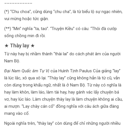
___________
(*) “Chu choa”, cũng dùng “chu cha”, là từ biểu lộ sự ngạc nhiên,
vui mừng hoặc tức giận.
(**) “Min” nghĩa “ta, tao”. “Truyện Kiều” có câu: “Thôi đà cướp
sống chồng min đi rồi.
★ Thày lay ★
Từ này hay bị nhầm thành “thài lai” do cách phát âm của người
Nam Bộ.
Đại Nam Quấc âm Tự Vị
của Huình Tịnh Paulus Của giảng “lay”
là lúc lắc, xô qua xô lại. “Thày lay” cũng không hẳn là từ cũ, vẫn
còn dùng trong khẩu ngữ, nhất là ở Nam Bộ. Từ này có nghĩa là
hay làm khôn, làm láo, làm tài hay, hay gánh vác lấy chuyện bá
vơ, hay lúc láo. Làm chuyện thày lay là làm chuyện không ai cầu,
ai mượn. “Lay chày cán cổ” đồng nghĩa với câu ách giữa đàng
mang vào cổ.
Ngoài nghĩa trên, “thày lay” còn dùng để chỉ những người nhiều