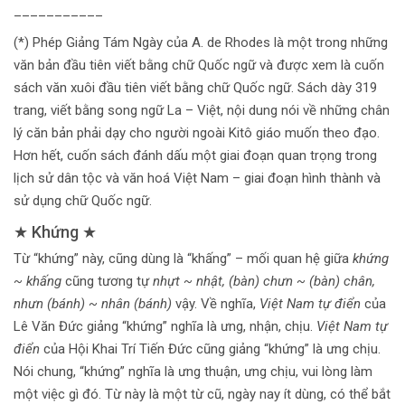
___________
(*) Phép Giảng Tám Ngày của A. de Rhodes là một trong những
văn bản đầu tiên viết bằng chữ Quốc ngữ và được xem là cuốn
sách văn xuôi đầu tiên viết bằng chữ Quốc ngữ. Sách dày 319
trang, viết bằng song ngữ La – Việt, nội dung nói về những chân
lý căn bản phải dạy cho người ngoài Kitô giáo muốn theo đạo.
Hơn hết, cuốn sách đánh dấu một giai đoạn quan trọng trong
lịch sử dân tộc và văn hoá Việt Nam – giai đoạn hình thành và
sử dụng chữ Quốc ngữ.
★ Khứng ★
Từ “khứng” này, cũng dùng là “khấng” – mối quan hệ giữa
khứng
~ khấng
cũng tương tự
nhựt ~ nhật, (bàn) chưn ~ (bàn) chân,
nhưn (bánh) ~ nhân (bánh)
vậy. Về nghĩa,
Việt Nam tự điển
của
Lê Văn Đức giảng “khứng” nghĩa là ưng, nhận, chịu.
Việt Nam tự
điển
của Hội Khai Trí Tiến Đức cũng giảng “khứng” là ưng chịu.
Nói chung, “khứng” nghĩa là ưng thuận, ưng chịu, vui lòng làm
một việc gì đó. Từ này là một từ cũ, ngày nay ít dùng, có thể bắt