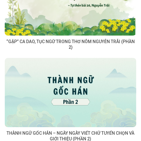
“GẶP” CA DAO, TỤC NGỮ TRONG THƠ NÔM NGUYỄN TRÃI (PHẦN
2)
THÀNH NGỮ GỐC HÁN – NGÀY NGÀY VIẾT CHỮ TUYỂN CHỌN VÀ
GIỚI THIỆU (PHẦN 2)