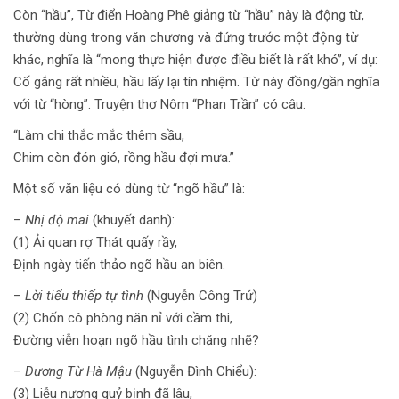
Còn “hầu”, Từ điển Hoàng Phê giảng từ “hầu” này là động từ,
thường dùng trong văn chương và đứng trước một động từ
khác, nghĩa là “mong thực hiện được điều biết là rất khó”, ví dụ:
Cố gắng rất nhiều, hầu lấy lại tín nhiệm. Từ này đồng/gần nghĩa
với từ “hòng”. Truyện thơ Nôm “Phan Trần” có câu:
“Làm chi thắc mắc thêm sầu,
Chim còn đón gió, rồng hầu đợi mưa.”
Một số văn liệu có dùng từ “ngõ hầu” là:
–
Nhị độ mai
(khuyết danh):
(1) Ải quan rợ Thát quấy rầy,
Định ngày tiến thảo ngõ hầu an biên.
–
Lời tiểu thiếp tự tình
(Nguyễn Công Trứ)
(2) Chốn cô phòng năn nỉ với cầm thi,
Đường viễn hoạn ngõ hầu tình chăng nhẽ?
–
Dương Từ Hà Mậu
(Nguyễn Đình Chiểu):
(3) Liễu nương quỷ bịnh đã lâu,