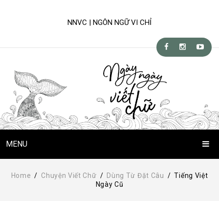
NNVC | NGÔN NGỮ VI CHỈ
MENU
Trang Chủ
Home
/
Chuyện Viết Chữ
/
Dùng Từ Đặt Câu
/
Tiếng Việt
Ngày Cũ
Chuyện Viết Chữ
Kỹ-nghệ viết