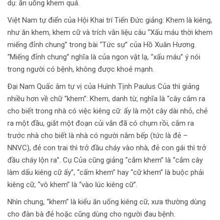
dụ: ăn uống khem quá.
Việt Nam tự điển của Hội Khai trí Tiến Đức giảng: Khem là kiêng,
như ăn khem, khem cữ và trích văn liệu câu “Xấu máu thời khem
miếng đỉnh chung” trong bài “Tức sự” của Hồ Xuân Hương.
“Miếng đỉnh chung” nghĩa là của ngon vật lạ, “xấu máu” ý nói
trong người có bệnh, không được khoẻ mạnh.
Đại Nam Quấc âm tự vị của Huình Tịnh Paulus Của thì giảng
nhiều hơn về chữ “khem”: Khem, danh từ, nghĩa là “cây cắm ra
cho biết trong nhà có việc kiêng cữ: ấy là một cây dài nhỏ, chẻ
ra một đầu, giắt một đoạn củi vắn đã có chụm rồi, cắm ra
trước nhà cho biết là nhà có người nằm bếp (tức là đẻ –
NNVC), đẻ con trai thì trở đầu cháy vào nhà, đẻ con gái thì trở
đầu cháy lộn ra”. Cụ Của cũng giảng “cắm khem” là “cắm cây
làm dấu kiêng cữ ấy”, “cấm khem” hay “cữ khem” là buộc phải
kiêng cữ, “vô khem” là “vào lúc kiêng cữ”.
Nhìn chung, “khem” là kiểu ăn uống kiêng cữ, xưa thường dùng
cho đàn bà đẻ hoặc cũng dùng cho người đau bệnh.