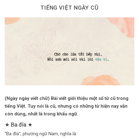
Dùng từ đặt câu
TIẾNG VIỆT NGÀY CŨ
Cổ mỹ từ
Học từ dân gian
Ngòi bút người xưa
Người Việt với tiếng Việt
Học Viết Chữ
Sự Kiện Chữ
Thư Viện Chữ
(Ngày ngày viết chữ) Bài viết giới thiệu một số từ cũ trong
tiếng Việt. Tuy nói là cũ, nhưng có những từ hiện nay vẫn
Sách Chữ viết
còn dùng, nhất là trong khẩu ngữ.
Sách Chữ đọc
★ Ba đía ★
Về Chúng Tôi
“Ba đía”, phương ngữ Nam, nghĩa là: