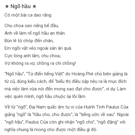
★ Ngõ hầu ★
Có một bài ca dao rằng:
Chu choa sao nắng bể đầu,
Anh về làm rể ngõ hầu an thân.
Bùn lê từ chóp đến chân,
Em ngồi vắt vẻo ngoài sân ăn quà.
Cực lòng anh lắm, chu choa,
Vợ không ra vợ, chồng ra chi chồng!
“Ngõ hầu”, “Từ điển tiếng Việt” do Hoàng Phê chủ biên giảng là
từ cũ, dùng kiểu cách, để “biểu thị điều sắp nêu ra là mục đích
mà việc làm vừa nói đến mong sao đạt cho được”, ví dụ: Làm
việc quên mình, ngõ hầu chuộc lại lỗi lầm.
Về từ “ngõ”, Đại Nam quấc âm tự vị của Huình Tịnh Paulus Của
giảng “ngõ” là “hầu cho, cho được”, là “tiếng ước về sau”. Ngoài
“ngõ hầu”, Paulus Của còn ghi nhận “ngõ cho”, “ngõ đặng” với
nghĩa chung là mong cho được một điều gì đó.