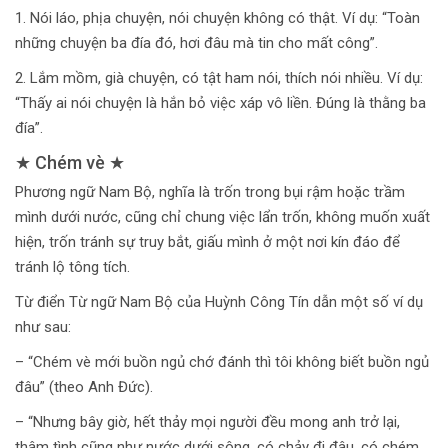
1. Nói láo, phịa chuyện, nói chuyện không có thật. Ví dụ: “Toàn
những chuyện ba đía đó, hơi đâu mà tin cho mất công”.
2. Lắm mồm, già chuyện, có tật ham nói, thích nói nhiều. Ví dụ:
“Thấy ai nói chuyện là hắn bỏ việc xáp vô liền. Đúng là thằng ba
đía”.
★ Chém vè ★
Phương ngữ Nam Bộ, nghĩa là trốn trong bụi rậm hoặc trầm
mình dưới nước, cũng chỉ chung việc lẩn trốn, không muốn xuất
hiện, trốn tránh sự truy bắt, giấu mình ở một nơi kín đáo để
tránh lộ tông tích.
Từ điển Từ ngữ Nam Bộ của Huỳnh Công Tín dẫn một số ví dụ
như sau:
– “Chém vè mới buồn ngủ chớ đánh thì tôi không biết buồn ngủ
đâu” (theo Anh Đức).
– “Nhưng bây giờ, hết thảy mọi người đều mong anh trở lại,
thâm tình cũng như nước dưới sông, có chảy đi đâu, có chém