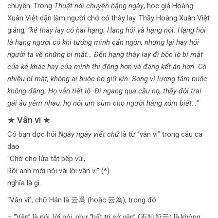
chuyện. Trong
Thuật nói chuyện hằng ngày
, học giả Hoàng
Xuân Việt dặn làm người chớ có thày lay. Thầy Hoàng Xuân Việt
giảng,
“kẻ thày lay có hai hạng. Hạng hỏi và hạng nói. Hạng hỏi
là hạng người có khi tưởng mình cẩn ngôn, nhưng lại hay hỏi
người ta về những bí mật… Đến hạng thày lay đi bộc lộ bí mật
của kẻ khác hay của mình thi đông hơn và đáng kết án hơn. Có
nhiều bí mật, không ai buộc họ giữ kín. Song vì lương tâm buộc
không đặng: Họ vẫn tiết lộ. Đi ngang qua cầu nọ, thấy đôi trai
gái âu yếm nhau, họ nói um sùm cho người hàng xóm biết…”
★ Vân vi ★
Có bạn đọc hỏi
Ngày ngày viết chữ
là từ “vân vi” trong câu ca
dao
“Chờ cho lửa tắt bếp vùi,
Rồi anh mới nói vài lời vân vi” (*)
nghĩa là gì.
“Vân vi”, chữ Hán là 云爲 (hoặc 云為), trong đó:
– “Vân” là nói, lời nói, như “bất tri sở vân” (不知所云) là không