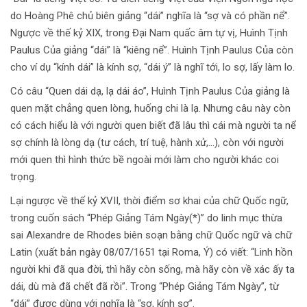
do Hoàng Phê chủ biên giảng “dái” nghĩa là “sợ và có phần nể”.
Ngược về thế kỷ XIX, trong Đại Nam quấc âm tự vị, Huình Tịnh
Paulus Của giảng “dái” là “kiêng nể”. Huình Tịnh Paulus Của còn
cho ví dụ “kính dái” là kính sợ, “dái ý” là nghĩ tới, lo sợ, lấy làm lo.
Có câu “Quen dái dạ, lạ dái áo”, Huình Tịnh Paulus Của giảng là
quen mặt chẳng quen lòng, huống chi là lạ. Nhưng câu này còn
có cách hiểu là với người quen biết đã lâu thì cái mà người ta nể
sợ chính là lòng dạ (tư cách, trí tuệ, hành xử,…), còn với người
mới quen thì hình thức bề ngoài mới làm cho người khác coi
trọng.
Lại ngược về thế kỷ XVII, thời điểm sơ khai của chữ Quốc ngữ,
trong cuốn sách “Phép Giảng Tám Ngày(*)” do linh mục thừa
sai Alexandre de Rhodes biên soạn bằng chữ Quốc ngữ và chữ
Latin (xuất bản ngày 08/07/1651 tại Roma, Ý) có viết: “Linh hồn
người khi đã qua đời, thì hãy còn sống, mà hãy còn về xác ấy ta
dái, dù mà đã chết đã rồi”. Trong “Phép Giảng Tám Ngày”, từ
“dái” được dùng với nghĩa là “sợ, kính sợ”.