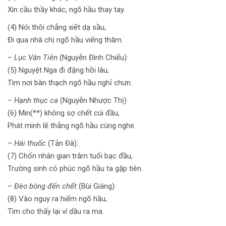
Xin cầu thầy khác, ngõ hầu thay tay.
(4) Nói thôi chẳng xiết dạ sầu,
Đi qua nhà chị ngõ hầu viếng thăm.
–
Lục Vân Tiên
(Nguyễn Đình Chiểu):
(5) Nguyệt Nga đi đặng hồi lâu,
Tìm nơi bàn thạch ngõ hầu nghỉ chưn.
–
Hạnh thục ca
(Nguyễn Nhược Thị)
(6) Min(**) không sợ chết cúi đầu,
Phát minh lẽ thẳng ngõ hầu cùng nghe.
–
Hái thuốc
(Tản Đà):
(7) Chốn nhân gian trăm tuổi bạc đầu,
Trường sinh có phúc ngõ hầu ta gặp tiên.
–
Đèo bòng đến chết
(Bùi Giáng):
(8) Vào nguy ra hiểm ngõ hầu,
Tìm cho thấy lại ví dầu ra ma.