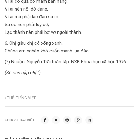
Vì ai có quả có mâm bán hàng.
Vì ai nên nỗi dở dang,
Vì ai mà phải lạc đàn sa cơ.
Sa cơ nên phải lụy cơ,
Lạc thành nên phải bơ vơ ngoài thành.
6. Chị giàu chị có xống xanh,
Chúng em nghèo khó cuốn manh lụa đào.
(*) Nguồn: Nguyễn Trãi toàn tập, NXB Khoa học xã hội, 1976.
(Sẽ còn cập nhật)
/ THẺ:
TIẾNG VIỆT
CHIA SẺ BÀI VIẾT