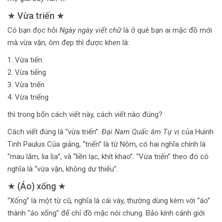
★ Vừa triến ★
Có bạn đọc hỏi
Ngày ngày viết chữ
là ở quê bạn ai mặc đồ mới
mà vừa vặn, ôm đẹp thì được khen là:
1. Vừa tiến
2. Vừa tiếng
3. Vừa triến
4. Vừa triếng
thì trong bốn cách viết này, cách viết nào đúng?
Cách viết đúng là “vừa triến”.
Đại Nam Quấc âm Tự vị
của Huình
Tinh Paulus Của giảng, “triến” là từ Nôm, có hai nghĩa chính là
“mau lắm, lia lịa”, và “liền lạc, khít khao”. “Vừa triến” theo đó có
nghĩa là “vừa vặn, không dư thiếu”.
★ (Áo) xống ★
“Xống” là một từ cũ, nghĩa là cái váy, thường dùng kèm với “áo”
thành “áo xống” để chỉ đồ mặc nói chung. Bảo kính cảnh giới