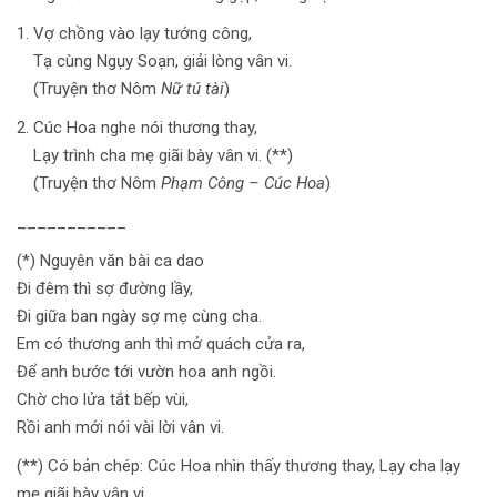
Vợ chồng vào lạy tướng công,
Tạ cùng Ngụy Soạn, giải lòng vân vi.
(Truyện thơ Nôm
Nữ tú tài
)
Cúc Hoa nghe nói thương thay,
Lạy trình cha mẹ giãi bày vân vi. (**)
(Truyện thơ Nôm
Phạm Công – Cúc Hoa
)
___________
(*) Nguyên văn bài ca dao
Đi đêm thì sợ đường lầy,
Đi giữa ban ngày sợ mẹ cùng cha.
Em có thương anh thì mở quách cửa ra,
Để anh bước tới vườn hoa anh ngồi.
Chờ cho lửa tắt bếp vùi,
Rồi anh mới nói vài lời vân vi.
(**) Có bản chép: Cúc Hoa nhìn thấy thương thay, Lạy cha lạy
mẹ giãi bày vân vi.