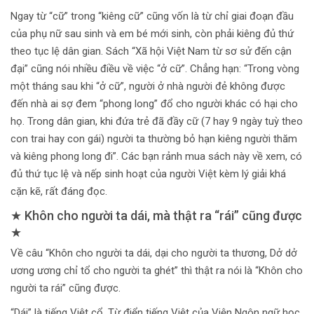
Ngay từ “cữ” trong “kiêng cữ” cũng vốn là từ chỉ giai đoạn đầu
của phụ nữ sau sinh và em bé mới sinh, còn phải kiêng đủ thứ
theo tục lệ dân gian. Sách “Xã hội Việt Nam từ sơ sử đến cận
đại” cũng nói nhiều điều về việc “ở cữ”. Chẳng hạn: “Trong vòng
một tháng sau khi “ở cữ”, người ở nhà người đẻ không được
đến nhà ai sợ đem “phong long” đổ cho người khác có hại cho
họ. Trong dân gian, khi đứa trẻ đã đầy cữ (7 hay 9 ngày tuỳ theo
con trai hay con gái) người ta thường bỏ hạn kiêng người thăm
và kiêng phong long đi”. Các bạn rảnh mua sách này về xem, có
đủ thứ tục lệ và nếp sinh hoạt của người Việt kèm lý giải khá
cặn kẽ, rất đáng đọc.
★ Khôn cho người ta dái, mà thật ra “rái” cũng được
★
Về câu “Khôn cho người ta dái, dại cho người ta thương, Dở dở
ương ương chỉ tổ cho người ta ghét” thì thật ra nói là “Khôn cho
người ta rái” cũng được.
“Dái” là tiếng Việt cổ. Từ điển tiếng Việt của Viện Ngôn ngữ học