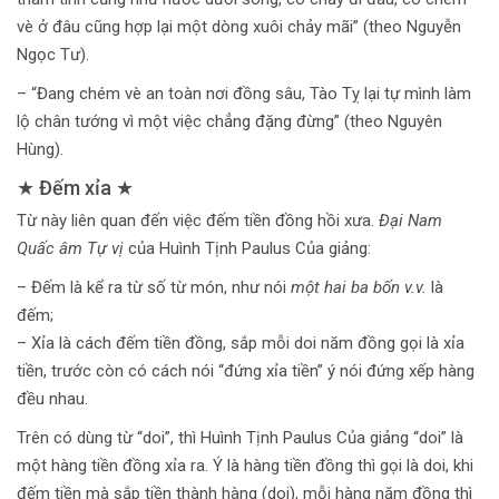
vè ở đâu cũng hợp lại một dòng xuôi chảy mãi” (theo Nguyễn
Ngọc Tư).
– “Đang chém vè an toàn nơi đồng sâu, Tào Tỵ lại tự mình làm
lộ chân tướng vì một việc chẳng đặng đừng” (theo Nguyên
Hùng).
★ Đếm xỉa ★
Từ này liên quan đến việc đếm tiền đồng hồi xưa.
Đại Nam
Quấc âm Tự vị
của Huình Tịnh Paulus Của giảng:
– Đếm là kể ra từ số từ món, như nói
một hai ba bốn v.v.
là
đếm;
– Xỉa là cách đếm tiền đồng, sắp mỗi doi năm đồng gọi là xỉa
tiền, trước còn có cách nói “đứng xỉa tiền” ý nói đứng xếp hàng
đều nhau.
Trên có dùng từ “doi”, thì Huình Tịnh Paulus Của giảng “doi” là
một hàng tiền đồng xỉa ra. Ý là hàng tiền đồng thì gọi là doi, khi
đếm tiền mà sắp tiền thành hàng (doi), mỗi hàng năm đồng thì