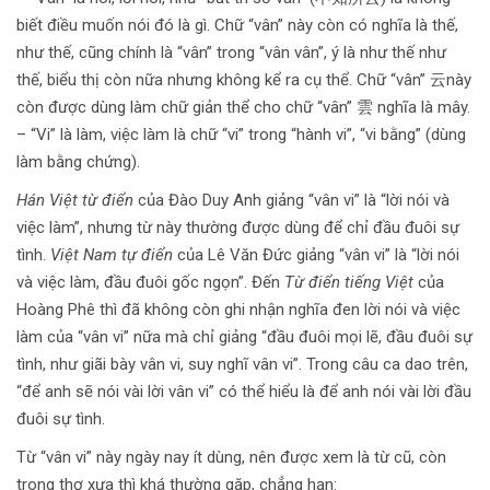
biết điều muốn nói đó là gì. Chữ “vân” này còn có nghĩa là thế,
như thế, cũng chính là “vân” trong “vân vân”, ý là như thế như
thế, biểu thị còn nữa nhưng không kể ra cụ thể. Chữ “vân” 云này
còn được dùng làm chữ giản thể cho chữ “vân” 雲 nghĩa là mây.
– “Vi” là làm, việc làm là chữ “vi” trong “hành vi”, “vi bằng” (dùng
làm bằng chứng).
Hán Việt từ điển
của Đào Duy Anh giảng “vân vi” là “lời nói và
việc làm”, nhưng từ này thường được dùng để chỉ đầu đuôi sự
tình.
Việt Nam tự điển
của Lê Văn Đức giảng “vân vi” là “lời nói
và việc làm, đầu đuôi gốc ngọn”. Đến
Từ điển tiếng Việt
của
Hoàng Phê thì đã không còn ghi nhận nghĩa đen lời nói và việc
làm của “vân vi” nữa mà chỉ giảng “đầu đuôi mọi lẽ, đầu đuôi sự
tình, như giãi bày vân vi, suy nghĩ vân vi”. Trong câu ca dao trên,
“để anh sẽ nói vài lời vân vi” có thể hiểu là để anh nói vài lời đầu
đuôi sự tình.
Từ “vân vi” này ngày nay ít dùng, nên được xem là từ cũ, còn
trong thơ xưa thì khá thường gặp, chẳng hạn: