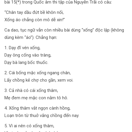
bài 15(*) trong Quốc âm thi tập của Nguyễn Trãi có câu:
“Chân tay dầu đứt bề khôn nối,
Xống áo chẳng còn mô dễ xin!”
Ca dao, tục ngữ vẫn còn nhiều bài dùng “xống” độc lập (không
dùng kèm “áo”). Chẳng hạn:
1. Dạy đĩ vén xống,
Dạy ông cống vào tràng,
Dạy bà lang bốc thuốc.
2. Cái bống mặc xống ngang chân,
Lấy chồng kẻ chợ cho gần, xem voi.
3. Cả nhà có cái xống thâm,
Mẹ đem mẹ mặc con nằm tô hô.
4. Xống thâm vắt ngọn cành hồng,
Loạn trôn từ thuở vắng chồng đến nay.
5. Vì ai nên có xống thâm,