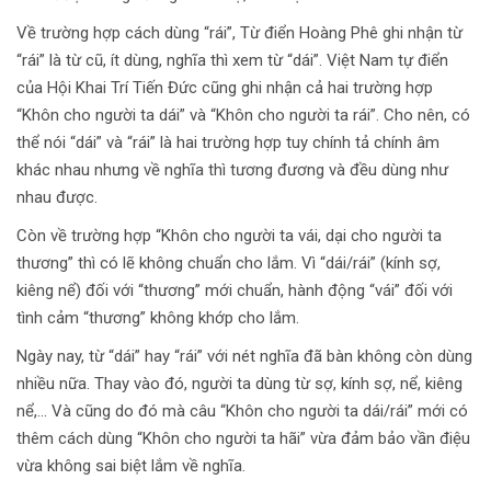
Về trường hợp cách dùng “rái”, Từ điển Hoàng Phê ghi nhận từ
“rái” là từ cũ, ít dùng, nghĩa thì xem từ “dái”. Việt Nam tự điển
của Hội Khai Trí Tiến Đức cũng ghi nhận cả hai trường hợp
“Khôn cho người ta dái” và “Khôn cho người ta rái”. Cho nên, có
thể nói “dái” và “rái” là hai trường hợp tuy chính tả chính âm
khác nhau nhưng về nghĩa thì tương đương và đều dùng như
nhau được.
Còn về trường hợp “Khôn cho người ta vái, dại cho người ta
thương” thì có lẽ không chuẩn cho lắm. Vì “dái/rái” (kính sợ,
kiêng nể) đối với “thương” mới chuẩn, hành động “vái” đối với
tình cảm “thương” không khớp cho lắm.
Ngày nay, từ “dái” hay “rái” với nét nghĩa đã bàn không còn dùng
nhiều nữa. Thay vào đó, người ta dùng từ sợ, kính sợ, nể, kiêng
nể,… Và cũng do đó mà câu “Khôn cho người ta dái/rái” mới có
thêm cách dùng “Khôn cho người ta hãi” vừa đảm bảo vần điệu
vừa không sai biệt lắm về nghĩa.