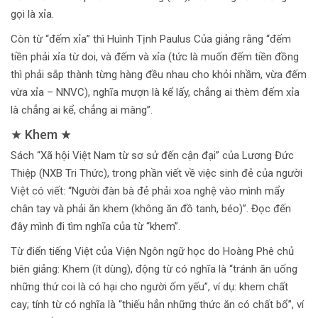
gọi là xỉa.
Còn từ “đếm xỉa” thì Huình Tịnh Paulus Của giảng rằng “đếm
tiền phải xỉa từ doi, và đếm và xỉa (tức là muốn đếm tiền đồng
thì phải sắp thành từng hàng đều nhau cho khỏi nhầm, vừa đếm
vừa xỉa – NNVC), nghĩa mượn là kể lấy, chẳng ai thèm đếm xỉa
là chẳng ai kể, chẳng ai màng”.
★ Khem ★
Sách “Xã hội Việt Nam từ sơ sử đến cận đại” của Lương Đức
Thiệp (NXB Tri Thức), trong phần viết về việc sinh đẻ của người
Việt có viết: “Người đàn bà đẻ phải xoa nghệ vào mình mẩy
chân tay và phải ăn khem (không ăn đồ tanh, béo)”. Đọc đến
đây mình đi tìm nghĩa của từ “khem”.
Từ điển tiếng Việt của Viện Ngôn ngữ học do Hoàng Phê chủ
biên giảng: Khem (ít dùng), động từ có nghĩa là “tránh ăn uống
những thứ coi là có hại cho người ốm yếu”, ví dụ: khem chất
cay; tính từ có nghĩa là “thiếu hẳn những thức ăn có chất bổ”, ví