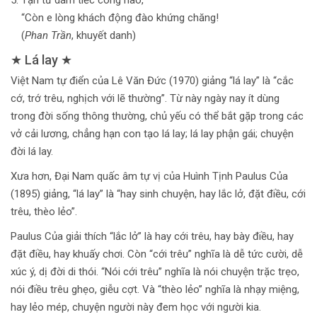
Tận từ dám tiếc công nào,
“Còn e lòng khách động đào khứng chăng!
(
Phan Trần
, khuyết danh)
★ Lá lay ★
Việt Nam tự điển của Lê Văn Đức (1970) giảng “lá lay” là “cắc
cớ, trớ trêu, nghịch với lẽ thường”. Từ này ngày nay ít dùng
trong đời sống thông thường, chủ yếu có thể bắt gặp trong các
vở cải lương, chẳng hạn con tạo lá lay; lá lay phận gái; chuyện
đời lá lay.
Xưa hơn, Đại Nam quấc âm tự vị của Huình Tịnh Paulus Của
(1895) giảng, “lá lay” là “hay sinh chuyện, hay lắc lở, đặt điều, cới
trêu, thèo lẻo”.
Paulus Của giải thích “lắc lở” là hay cới trêu, hay bày điều, hay
đặt điều, hay khuấy chơi. Còn “cới trêu” nghĩa là dễ tức cười, dễ
xúc ý, dị đời di thói. “Nói cới trêu” nghĩa là nói chuyện trặc trẹo,
nói điều trêu ghẹo, giễu cợt. Và “thèo lẻo” nghĩa là nhạy miệng,
hay lẻo mép, chuyện người này đem học với người kia.