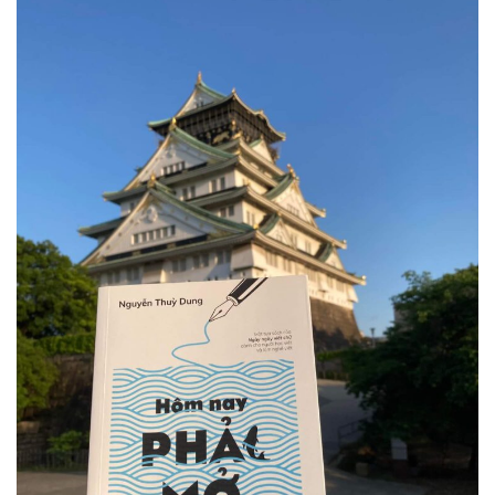
Dùng từ đặt câu
Cổ mỹ từ
Học từ dân gian
Ngòi bút người xưa
Người Việt với tiếng Việt
Học Viết Chữ
Sự Kiện Chữ
Thư Viện Chữ
Sách Chữ viết
Sách Chữ đọc
Về Chúng Tôi