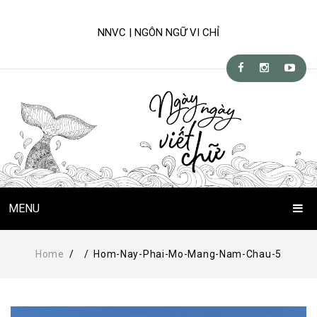
NNVC | NGÔN NGỮ VI CHỈ
MENU
Trang Chủ
Home
/
/
Hom-Nay-Phai-Mo-Mang-Nam-Chau-5
Chuyện Viết Chữ
Kỹ-nghệ viết