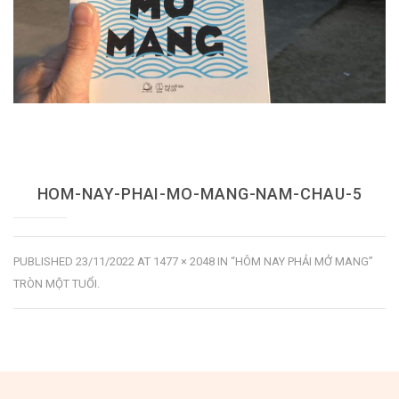
HOM-NAY-PHAI-MO-MANG-NAM-CHAU-5
PUBLISHED
23/11/2022
AT
1477 × 2048
IN
“HÔM NAY PHẢI MỞ MANG”
TRÒN MỘT TUỔI
.