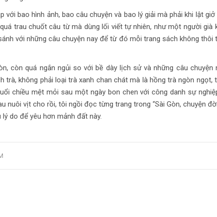
 với bao hình ảnh, bao câu chuyện và bao lý giải mà phải khi lật giở
uá trau chuốt câu từ mà dùng lối viết tự nhiên, như một người già 
 sánh với những câu chuyện nay để từ đó mỗi trang sách không thôi
òn, còn quá ngắn ngủi so với bề dày lịch sử và những câu chuyện
 trà, không phải loại trà xanh chan chát mà là hồng trà ngòn ngọt,
buổi chiều mệt mỏi sau một ngày bon chen với công danh sự nghiệ
u nuôi vịt cho rồi, tôi ngồi đọc từng trang trong “Sài Gòn, chuyện đờ
u lý do để yêu hơn mảnh đất này.
M