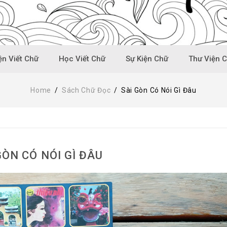
n Viết Chữ
Học Viết Chữ
Sự Kiện Chữ
Thư Viện 
Home
/
Sách Chữ Đọc
/
Sài Gòn Có Nói Gì Đâu
GÒN CÓ NÓI GÌ ĐÂU