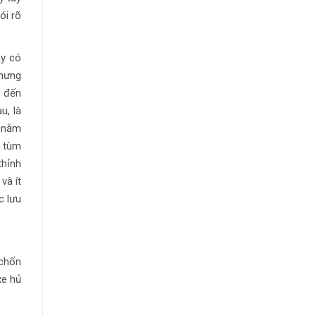
ói rõ
ây có
Nhưng
n đến
u, là
g nằm
m tùm
thỉnh
và ít
c lưu
 chốn
xe hủ