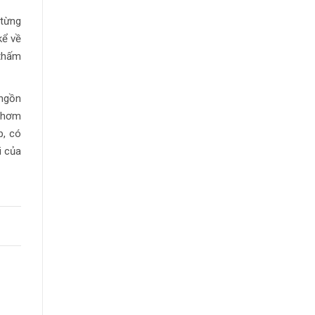
 từng
kể về
 thấm
 ngồn
 thơm
p, có
i của