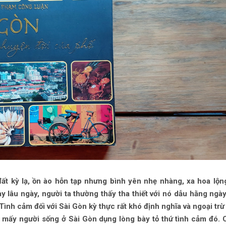
ất kỳ lạ, ồn ào hỗn tạp nhưng bình yên nhẹ nhàng, xa hoa lộn
 lâu ngày, người ta thường thấy tha thiết với nó dẫu hằng ngà
 Tình cảm đối với Sài Gòn kỳ thực rất khó định nghĩa và ngoại tr
 mấy người sống ở Sài Gòn dụng lòng bày tỏ thứ tình cảm đó.