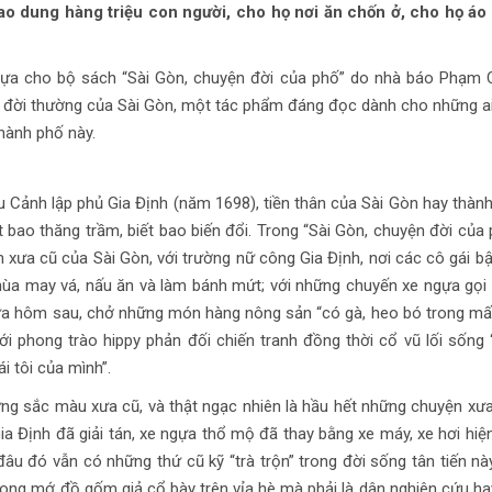
ao dung hàng triệu con người, cho họ nơi ăn chốn ở, cho họ á
ời tựa cho bộ sách “Sài Gòn, chuyện đời của phố” do nhà báo Phạm
n đời thường của Sài Gòn, một tác phẩm đáng đọc dành cho những a
hành phố này.
 Cảnh lập phủ Gia Định (năm 1698), tiền thân của Sài Gòn hay thàn
t bao thăng trầm, biết bao biến đổi. Trong “Sài Gòn, chuyện đời của 
 xưa cũ của Sài Gòn, với trường nữ công Gia Định, nơi các cô gái b
hùa may vá, nấu ăn và làm bánh mứt; với những chuyến xe ngựa gọi 
a hôm sau, chở những món hàng nông sản “có gà, heo bó trong mấ
ới phong trào hippy phản đối chiến tranh đồng thời cổ vũ lối sống 
ái tôi của mình”.
g sắc màu xưa cũ, và thật ngạc nhiên là hầu hết những chuyện xưa
ia Định đã giải tán, xe ngựa thổ mộ đã thay bằng xe máy, xe hơi hiện
âu đó vẫn có những thứ cũ kỹ “trà trộn” trong đời sống tân tiến nà
rong mớ đồ gốm giả cổ bày trên vỉa hè mà phải là dân nghiên cứu ha