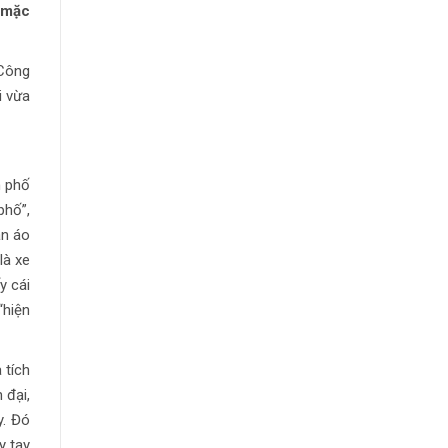
o mặc
 Công
i vừa
h phố
phố”,
ận áo
là xe
y cái
“hiện
 tích
 đại,
y. Đó
y tay