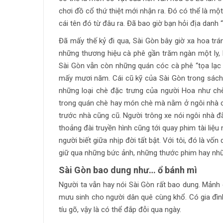
chơi đồ cổ thứ thiệt mới nhận ra. Đó có thể là mộ
cái tên đó từ đâu ra. Đã bao giờ bạn hỏi địa dan
Đã mấy thế kỷ đi qua, Sài Gòn bây giờ xa hoa tr
những thương hiệu cà phê gần trăm ngàn một ly
Sài Gòn vẫn còn những quán cóc cà phê “tọa lạc
mấy mươi năm. Cái cũ kỹ của Sài Gòn trong sách
những loại chè đặc trưng của người Hoa như ch
trong quán chè hay món chè mà nằm ở ngôi nhà c
trước nhà cũng cũ. Người trông xe nói ngôi nhà đ
thoảng đài truyền hình cũng tới quay phim tài liệu
người biết giữa nhịp đời tất bật. Với tôi, đó là v
giữ qua những bức ảnh, những thước phim hay nhữ
Sài Gòn bao dung như… ổ bánh mì
Người ta vẫn hay nói Sài Gòn rất bao dung. Mảnh 
mưu sinh cho người dân quê cùng khổ. Có gia đìn
tíu gõ, vậy là có thể đắp đỗi qua ngày.