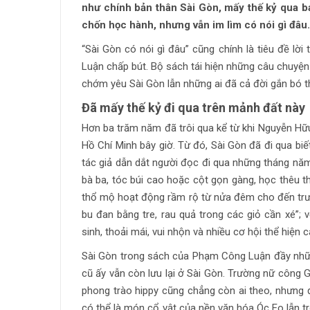
như chính bản thân Sài Gòn, mấy thế kỷ qua b
chốn học hành, nhưng vẫn im lìm có nói gì đâu.
“Sài Gòn có nói gì đâu” cũng chính là tiêu đề l
Luận chấp bút. Bộ sách tái hiện những câu chuyệ
chớm yêu Sài Gòn lẫn những ai đã cả đời gắn bó t
Đã mấy thế kỷ đi qua trên mảnh đất này
Hơn ba trăm năm đã trôi qua kể từ khi Nguyễn Hữu
Hồ Chí Minh bây giờ. Từ đó, Sài Gòn đã đi qua biế
tác giả dẫn dắt người đọc đi qua những tháng năm
bà ba, tóc búi cao hoặc cột gọn gàng, học thêu t
thổ mộ hoạt động rầm rộ từ nửa đêm cho đến trư
bu đan bằng tre, rau quả trong các giỏ cần xé”; v
sinh, thoải mái, vui nhộn và nhiều cơ hội thể hiện c
Sài Gòn trong sách của Phạm Công Luận đầy nhữn
cũ ấy vẫn còn lưu lại ở Sài Gòn. Trường nữ công G
phong trào hippy cũng chẳng còn ai theo, nhưng đ
có thể là món cổ vật của nền văn hóa Óc Eo lẫn t