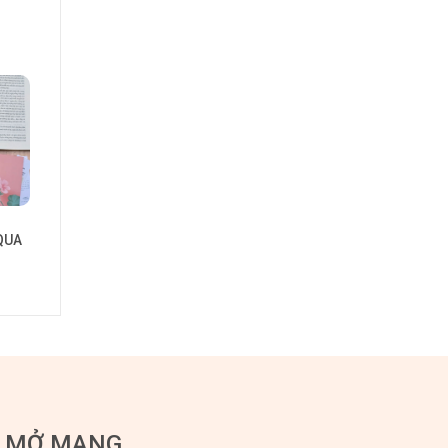
QUA
U MỞ MANG.