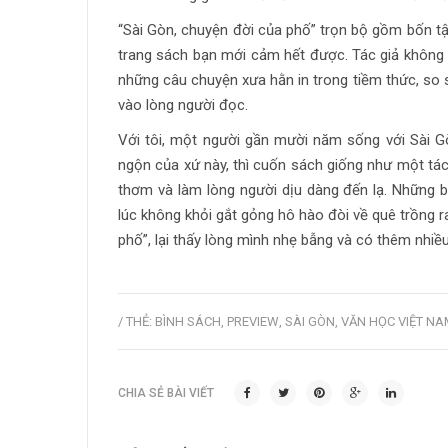
“Sài Gòn, chuyện đời của phố” trọn bộ gồm bốn tập
trang sách bạn mới cảm hết được. Tác giả không q
những câu chuyện xưa hằn in trong tiềm thức, so
vào lòng người đọc.
Với tôi, một người gần mười năm sống với Sài G
ngộn của xứ này, thì cuốn sách giống như một tách
thơm và làm lòng người dịu dàng đến lạ. Những 
lúc không khỏi gắt gỏng hô hào đòi về quê trồng ra
phố”, lại thấy lòng mình nhẹ bẫng và có thêm nhiề
/ THẺ:
BÌNH SÁCH
,
PREVIEW
,
SÀI GÒN
,
VĂN HỌC VIỆT NA
CHIA SẺ BÀI VIẾT