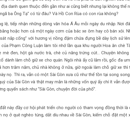
t địa danh quen thuộc đến gần như ai cũng biết nhưng lại không thể n
h “ngã ba Ông Tạ” có từ đâu? Và Hồ Con Rùa có con rùa không?
áng lệ, tiếp nhận những dòng văn hóa Á Âu mỗi ngày du nhập. Nơi đ
, bằng hoặc hơn cả một ngày cơm của bác xe ôm hay cô bán xôi. 
 sát nắp cống” với hương vị nồng đậm chứa đựng bề dày lịch sử lê
 của Phạm Công Luận làm tôi nhớ lần qua khu người Hoa ăn chè Tà
è mè đen, hột gà nước trà, chè củ năng trứng cút… Chuyện khôn
ổ dành làm chỗ giữ xe cho quán. Ngôi nhà ấy cũ lắm rồi, gốc đa u
ã hơn trăm năm, chủ nhà không ở nữa, giờ ngoài làm chỗ giữ xe thì 
 này nọ. Thì ra, vẫn có một Sài Gòn xưa cũ như thế tồn tại song song 
ốn quý của Sài Gòn và thật may mắn là những vốn quý ấy chí ít vẫn đượ
ng quyển sách như “Sài Gòn, chuyện đời của phố”.
đất này đầy cơ hội phát triển cho người có tham vọng đồng thời là
h nọ ở quê nghèo túng, dắt díu nhau về Sài Gòn, kiếm chỗ đặt một 