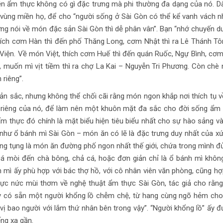
nền ẩm thực không có gì đặc trưng mà phi thường đa dạng của nó. D
 vùng miền họ, để cho “người sống ở Sài Gòn có thể kể vanh vách 
g nói về món đặc sản Sài Gòn thì dễ phân vân”. Bạn “nhớ chuyến du
hích cơm Hàn thì đến phố Thăng Long, cơm Nhật thì ra Lê Thánh Tô
 Viện. Về món Việt, thích cơm Huế thì đến quán Ruốc, Ngự Bình, cơ
n, muốn mì vịt tiềm thì ra chợ La Kai – Nguyễn Tri Phương. Còn chè 
 riêng”.
ản sắc, nhưng không thể chối cãi rằng món ngon khắp nơi thích tụ v
nh riêng của nó, để làm nên một khuôn mặt đa sắc cho đời sống ẩm
ẩm thực đó chính là mặt biểu hiện tiêu biểu nhất cho sự hào sảng v
như ổ bánh mì Sài Gòn – món ăn có lẽ là đặc trưng duy nhất của xứ
g tụng là món ăn đường phố ngon nhất thế giới, chứa trong mình đủ
, cá mòi đến chà bông, chả cá, hoặc đơn giản chỉ là ổ bánh mì khô
 mì ấy phù hợp với bác thợ hồ, với cô nhân viên văn phòng, cũng hợ
ực nức mùi thơm về nghệ thuật ẩm thực Sài Gòn, tác giả cho rằng
ấy có sẵn một người khổng lồ chễm chệ, từ hang cùng ngõ hẻm ch
ị bao người với lắm thứ nhân bên trong vậy”. “Người khổng lồ” ấy 
ng xa gần.