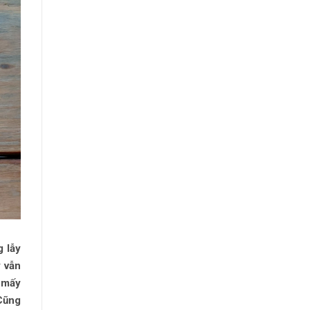
g lẫy
y vẫn
ừ mấy
 Cũng