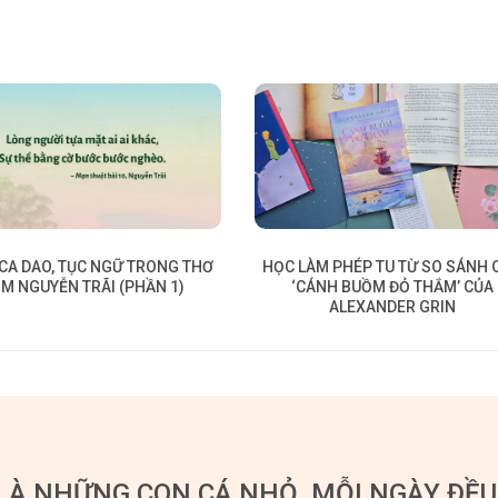
 CA DAO, TỤC NGỮ TRONG THƠ
HỌC LÀM PHÉP TU TỪ SO SÁNH 
M NGUYỄN TRÃI (PHẦN 1)
‘CÁNH BUỒM ĐỎ THẮM’ CỦA
ALEXANDER GRIN
LÀ NHỮNG CON CÁ NHỎ, MỖI NGÀY ĐỀ