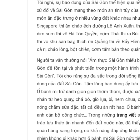
Tôi nghĩ, sự bao dung của Sài Gòn thể hiện qua 
xứ đổ về Sài Gòn mang theo món ăn tinh túy của
món ăn đặc trưng ở nhiều vùng đất khác nhau nhưn
Singapore thì ăn cháo ếch đường Lê Anh Xuân, t
dim sum thì vô Hà Tôn Quyền, cơm Thái thì ra Bùi
thì vô khu sân bay, thích mì Quảng thì về Bảy Hiề
cà ri, cháo lòng, bột chiên, cơm tấm bán theo quán
Người ta vẫn thường nói “Ẩm thực Sài Gòn thiếu b
Gòn để tồn tại và phát triển trong một hành trì
Sài Gòn”. Tôi cho rằng sự đa sắc trong đời sống 
dung của đất Sài Gòn. Tấm lòng bao dung ấy tựa 
Ổ bánh mì trứ danh giòn giòn thơm thơm, được xưn
nhân từ heo quay, chả bò, giò lụa, bì, nem chua
nóng chấm sữa đặc, tất cả đều ăn rất hao. Ổ bánh
anh cán bộ công chức… Trong những
trang viết
s
trào lưu thức ăn nhanh đến đất nước này, đã th
quán hàng sang trọng, có khả năng đáp ứng khẩu v
nhiên không gì khác hơn ổ bánh mì Sài Gòn nức tiế