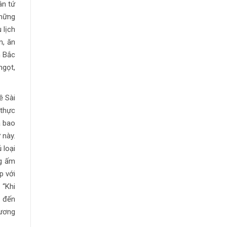
ân tứ
những
 lịch
n, ăn
m Bắc
ngọt,
ề Sài
 thực
à bao
 này.
 loại
ng ấm
p với
 “Khi
o đến
đương