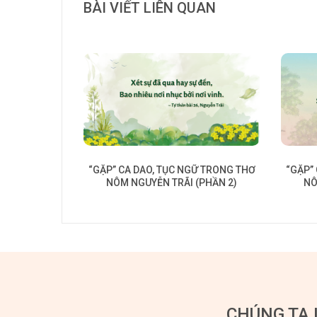
BÀI VIẾT LIÊN QUAN
“GẶP” CA DAO, TỤC NGỮ TRONG THƠ
“GẶP”
NÔM NGUYỄN TRÃI (PHẦN 2)
NÔ
CHÚNG TA 