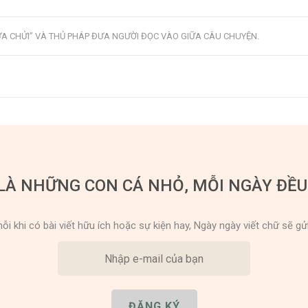
ỪA CHỬI” VÀ THỦ PHÁP ĐƯA NGƯỜI ĐỌC VÀO GIỮA CÂU CHUYỆN
.
LÀ NHỮNG CON CÁ NHỎ, MỖI NGÀY ĐỀ
ỗi khi có bài viết hữu ích hoặc sự kiện hay, Ngày ngày viết chữ sẽ gử