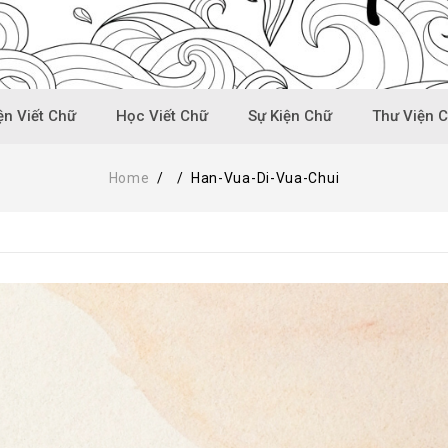
n Viết Chữ
Học Viết Chữ
Sự Kiện Chữ
Thư Viện 
Home
/
/
Han-Vua-Di-Vua-Chui