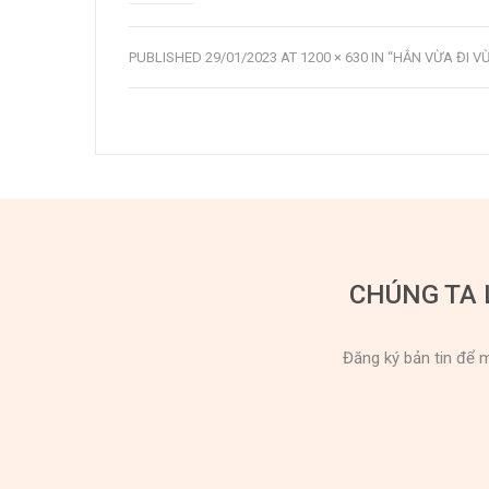
PUBLISHED
29/01/2023
AT
1200 × 630
IN
“HẮN VỪA ĐI V
CHÚNG TA 
Đăng ký bản tin để m