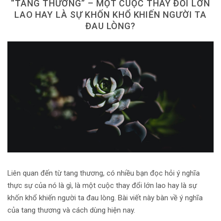
“TANG THƯƠNG” – MỘT CUỘC THAY ĐỔI LỚN
Dùng từ đặt câu
LAO HAY LÀ SỰ KHỐN KHỔ KHIẾN NGƯỜI TA
ĐAU LÒNG?
Cổ mỹ từ
Học từ dân gian
Ngòi bút người xưa
Người Việt với tiếng Việt
Học Viết Chữ
Sự Kiện Chữ
Thư Viện Chữ
Sách Chữ viết
Liên quan đến từ tang thương, có nhiều bạn đọc hỏi ý nghĩa
thực sự của nó là gì, là một cuộc thay đổi lớn lao hay là sự
Sách Chữ đọc
khốn khổ khiến người ta đau lòng. Bài viết này bàn về ý nghĩa
Về Chúng Tôi
của tang thương và cách dùng hiện nay.