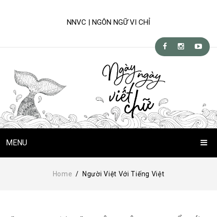
NNVC | NGÔN NGỮ VI CHỈ
MENU
Trang Chủ
Home
/
Người Việt Với Tiếng Việt
Chuyện Viết Chữ
Kỹ-nghệ viết