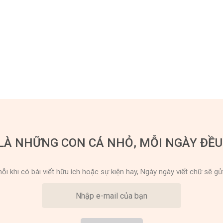
LÀ NHỮNG CON CÁ NHỎ, MỖI NGÀY ĐỀ
ỗi khi có bài viết hữu ích hoặc sự kiện hay, Ngày ngày viết chữ sẽ gử