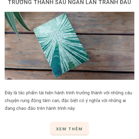
TRƯỞNG THÀNH SAU NGÀN LẦN TRANH ĐẤU
Dùng từ đặt câu
Cổ mỹ từ
Học từ dân gian
Ngòi bút người xưa
Người Việt với tiếng Việt
Học Viết Chữ
Sự Kiện Chữ
Đây là tác phẩm tái hiện hành trình trưởng thành với những câu
Thư Viện Chữ
chuyện rung động tâm can, đặc biệt có ý nghĩa với những ai
Sách Chữ viết
đang chao đảo trên hành trình này.
Sách Chữ đọc
XEM THÊM
Về Chúng Tôi