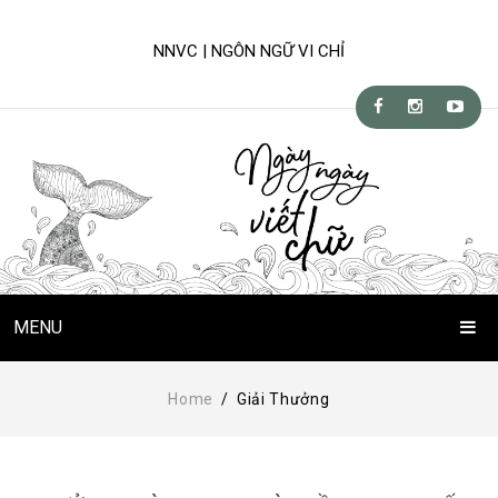
NNVC | NGÔN NGỮ VI CHỈ
MENU
Trang Chủ
Home
/
Giải Thưởng
Chuyện Viết Chữ
Kỹ-nghệ viết