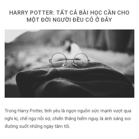
HARRY POTTER: TẤT CẢ BÀI HỌC CẦN CHO
MỘT ĐỜI NGƯỜI ĐỀU CÓ Ở ĐÂY
Trong Harry Potter, tình yêu là ngọn nguồn sức mạnh vượt qua
nghi kị, chế ngự nỗi sợ, chiến thắng hiểm nguy, là ánh sáng soi
đường suốt những ngày tăm tối.