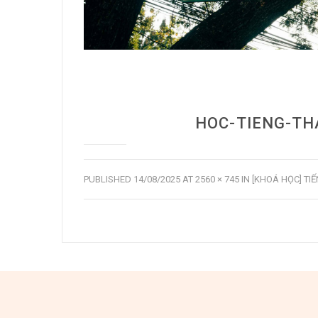
HOC-TIENG-TH
PUBLISHED
14/08/2025
AT
2560 × 745
IN
[KHOÁ HỌC] TI