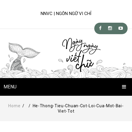
NNVC | NGÔN NGỮ VI CHỈ
MENU
Trang Chủ
Home
/
/
He-Thong-Tieu-Chuan-Cot-Loi-Cua-Mot-Bai-
Viet-Tot
Chuyện Viết Chữ
Kỹ-nghệ viết