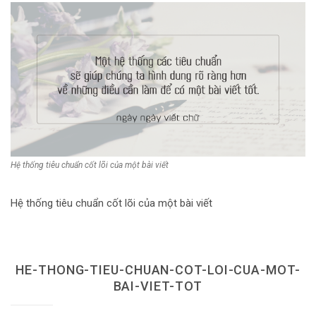
Dùng từ đặt câu
Cổ mỹ từ
Học từ dân gian
Ngòi bút người xưa
Người Việt với tiếng Việt
Học Viết Chữ
Hệ thống tiêu chuẩn cốt lõi của một bài viết
Sự Kiện Chữ
Hệ thống tiêu chuẩn cốt lõi của một bài viết
Thư Viện Chữ
Sách Chữ viết
HE-THONG-TIEU-CHUAN-COT-LOI-CUA-MOT-
Sách Chữ đọc
BAI-VIET-TOT
Về Chúng Tôi