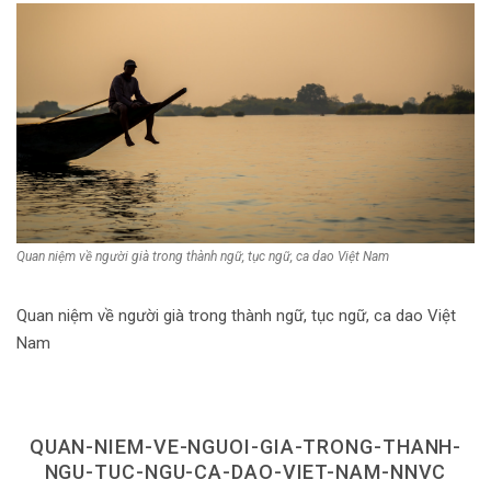
Dùng từ đặt câu
Cổ mỹ từ
Học từ dân gian
Ngòi bút người xưa
Người Việt với tiếng Việt
Học Viết Chữ
Quan niệm về người già trong thành ngữ, tục ngữ, ca dao Việt Nam
Sự Kiện Chữ
Quan niệm về người già trong thành ngữ, tục ngữ, ca dao Việt
Thư Viện Chữ
Nam
Sách Chữ viết
Sách Chữ đọc
QUAN-NIEM-VE-NGUOI-GIA-TRONG-THANH-
Về Chúng Tôi
NGU-TUC-NGU-CA-DAO-VIET-NAM-NNVC