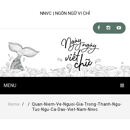
NNVC | NGÔN NGỮ VI CHỈ
MENU
Trang Chủ
Home
/
/
Quan-Niem-Ve-Nguoi-Gia-Trong-Thanh-Ngu-
Tuc-Ngu-Ca-Dao-Viet-Nam-Nnvc
Chuyện Viết Chữ
Kỹ-nghệ viết