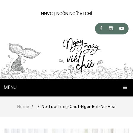
NNVC | NGÔN NGỮ VI CHỈ
MENU
Trang Chủ
Home
/
/
No-Luc-Tung-Chut-Ngoi-But-No-Hoa
Chuyện Viết Chữ
Kỹ-nghệ viết