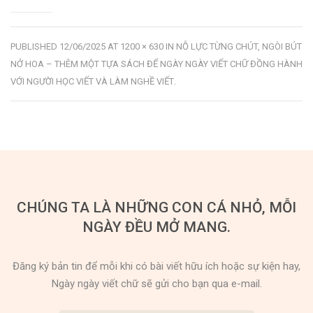
PUBLISHED
12/06/2025
AT
1200 × 630
IN
NỖ LỰC TỪNG CHÚT, NGÒI BÚT
NỞ HOA – THÊM MỘT TỰA SÁCH ĐỂ NGÀY NGÀY VIẾT CHỮ ĐỒNG HÀNH
VỚI NGƯỜI HỌC VIẾT VÀ LÀM NGHỀ VIẾT
.
CHÚNG TA LÀ NHỮNG CON CÁ NHỎ, MỖI
NGÀY ĐỀU MỞ MANG.
Đăng ký bản tin để mỗi khi có bài viết hữu ích hoặc sự kiện hay,
Ngày ngày viết chữ sẽ gửi cho bạn qua e-mail.