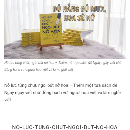
Dùng từ đặt câu
Cổ mỹ từ
Học từ dân gian
Ngòi bút người xưa
Người Việt với tiếng Việt
Nỗ lực từng chút, ngòi bút nở hoa – Thêm một tựa sách để Ngày ngày viết chữ
Học Viết Chữ
đồng hành với người học viết và làm nghề viết
Sự Kiện Chữ
Nỗ lực từng chút, ngòi bút nở hoa – Thêm một tựa sách để
Thư Viện Chữ
Ngày ngày viết chữ đồng hành với người học viết và làm nghề
Sách Chữ viết
viết
Sách Chữ đọc
Về Chúng Tôi
NO-LUC-TUNG-CHUT-NGOI-BUT-NO-HOA