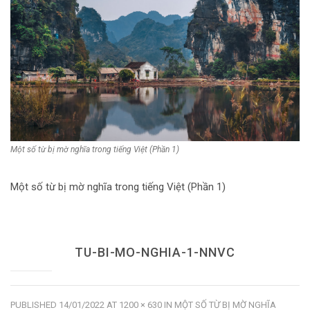
Dùng từ đặt câu
Cổ mỹ từ
Học từ dân gian
Ngòi bút người xưa
Người Việt với tiếng Việt
Một số từ bị mờ nghĩa trong tiếng Việt (Phần 1)
Học Viết Chữ
Sự Kiện Chữ
Một số từ bị mờ nghĩa trong tiếng Việt (Phần 1)
Thư Viện Chữ
Sách Chữ viết
TU-BI-MO-NGHIA-1-NNVC
Sách Chữ đọc
Về Chúng Tôi
PUBLISHED
14/01/2022
AT
1200 × 630
IN
MỘT SỐ TỪ BỊ MỜ NGHĨA