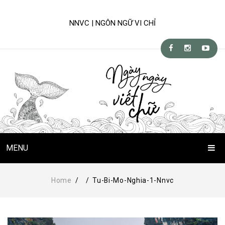
NNVC | NGÔN NGỮ VI CHỈ
MENU
Trang Chủ
Home
/
/
Tu-Bi-Mo-Nghia-1-Nnvc
Chuyện Viết Chữ
Kỹ-nghệ viết