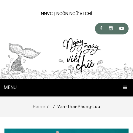
NNVC | NGÔN NGỮ VI CHỈ
MENU
Trang Chủ
Home
/
/
Van-Thai-Phong-Luu
Chuyện Viết Chữ
Kỹ-nghệ viết