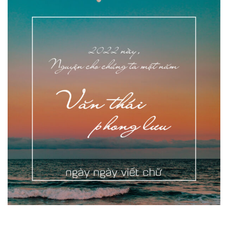
Dùng từ đặt câu
Cổ mỹ từ
Học từ dân gian
Ngòi bút người xưa
Người Việt với tiếng Việt
Học Viết Chữ
Sự Kiện Chữ
Thư Viện Chữ
Sách Chữ viết
Sách Chữ đọc
Về Chúng Tôi