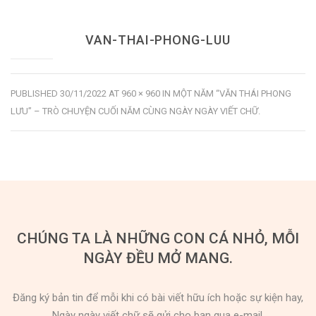
VAN-THAI-PHONG-LUU
PUBLISHED
30/11/2022
AT
960 × 960
IN
MỘT NĂM “VĂN THÁI PHONG
LƯU” – TRÒ CHUYỆN CUỐI NĂM CÙNG NGÀY NGÀY VIẾT CHỮ
.
CHÚNG TA LÀ NHỮNG CON CÁ NHỎ, MỖI
NGÀY ĐỀU MỞ MANG.
Đăng ký bản tin để mỗi khi có bài viết hữu ích hoặc sự kiện hay,
Ngày ngày viết chữ sẽ gửi cho bạn qua e-mail.