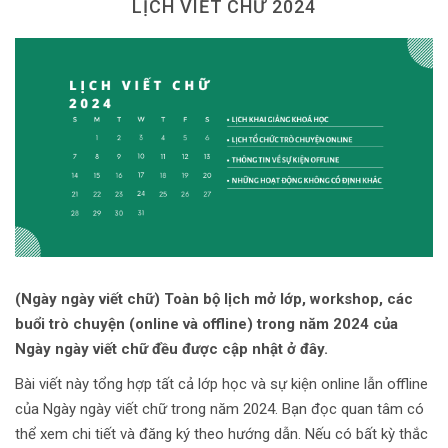
LỊCH VIẾT CHỮ 2024
Dùng từ đặt câu
Cổ mỹ từ
Học từ dân gian
Ngòi bút người xưa
Người Việt với tiếng Việt
Học Viết Chữ
Sự Kiện Chữ
(Ngày ngày viết chữ) Toàn bộ lịch mở lớp, workshop, các
Thư Viện Chữ
buổi trò chuyện (online và offline) trong năm 2024 của
Sách Chữ viết
Ngày ngày viết chữ đều được cập nhật ở đây.
Sách Chữ đọc
Bài viết này tổng hợp tất cả lớp học và sự kiện online lẫn offline
của Ngày ngày viết chữ trong năm 2024. Bạn đọc quan tâm có
Về Chúng Tôi
thể xem chi tiết và đăng ký theo hướng dẫn. Nếu có bất kỳ thắc