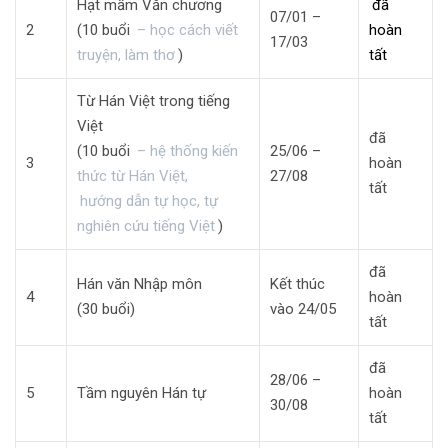
Hạt mầm Văn chương
đã
07/01 –
2
(10 buổi
– học cách viết
hoàn
17/03
truyện, làm thơ
)
tất
Từ Hán Việt trong tiếng
Việt
đã
(10 buổi
– hệ thống kiến
25/06 –
3
hoàn
thức từ Hán Việt,
27/08
tất
hướng dẫn tự học, tự
nghiên cứu tiếng Việt
)
đã
Hán văn Nhập môn
Kết thúc
4
hoàn
(30 buổi)
vào 24/05
tất
đã
28/06 –
5
Tầm nguyên Hán tự
hoàn
30/08
tất