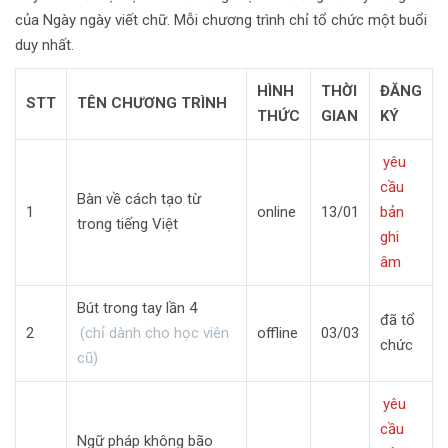
của Ngày ngày viết chữ. Mỗi chương trình chỉ tổ chức một buổi
duy nhất.
HÌNH
THỜI
ĐĂNG
STT
TÊN CHƯƠNG TRÌNH
THỨC
GIAN
KÝ
yêu
cầu
Bàn về cách tạo từ
1
online
13/01
bản
trong tiếng Việt
ghi
âm
Bút trong tay lần 4
đã tổ
2
(chỉ dành cho học viên
offline
03/03
chức
cũ)
yêu
cầu
Ngữ pháp không bão