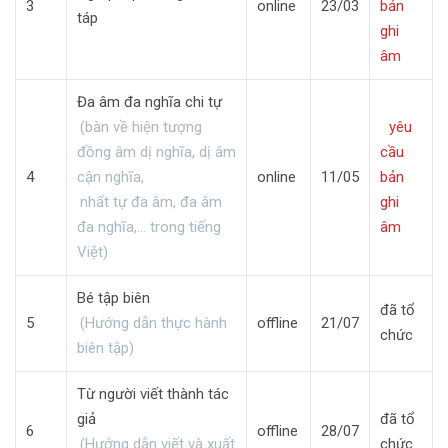
3
online
23/03
bản
táp
ghi
âm
Đa âm đa nghĩa chi tự
(bàn về hiện tượng
yêu
đồng âm dị nghĩa, dị âm
cầu
4
cận nghĩa,
online
11/05
bản
nhất tự đa âm, đa âm
ghi
đa nghĩa,… trong tiếng
âm
Việt)
Bé tập biên
đã tổ
5
(Hướng dẫn thực hành
offline
21/07
chức
biên tập)
Từ người viết thành tác
giả
đã tổ
6
offline
28/07
(Hướng dẫn viết và xuất
chức