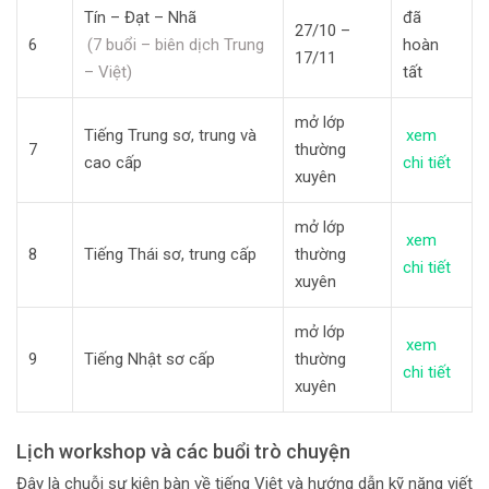
Tín – Đạt – Nhã
đã
27/10 –
6
(7 buổi – biên dịch Trung
hoàn
17/11
– Việt)
tất
mở lớp
Tiếng Trung sơ, trung và
xem
7
thường
cao cấp
chi tiết
xuyên
mở lớp
xem
8
Tiếng Thái sơ, trung cấp
thường
chi tiết
xuyên
mở lớp
xem
9
Tiếng Nhật sơ cấp
thường
chi tiết
xuyên
Lịch workshop và các buổi trò chuyện
Đây là chuỗi sự kiện bàn về tiếng Việt và hướng dẫn kỹ năng viết