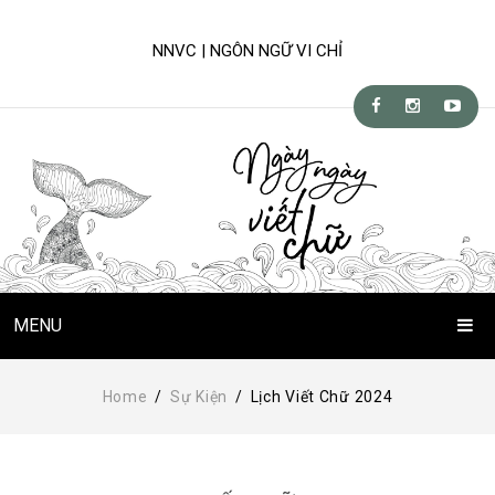
NNVC | NGÔN NGỮ VI CHỈ
MENU
Trang Chủ
Home
/
Sự Kiện
/
Lịch Viết Chữ 2024
Chuyện Viết Chữ
Kỹ-nghệ viết