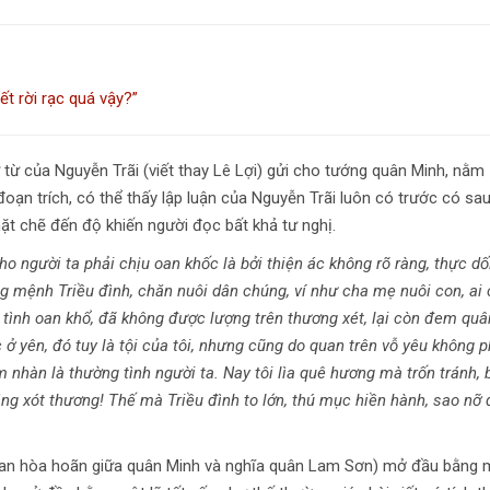
ết rời rạc quá vậy?”
ư từ của Nguyễn Trãi (viết thay Lê Lợi) gửi cho tướng quân Minh, nằm
đoạn trích, có thể thấy lập luận của Nguyễn Trãi luôn có trước có sau
hặt chẽ đến độ khiến người đọc bất khả tư nghị.
o người ta phải chịu oan khốc là bởi thiện ác không rõ ràng, thực dố
g mệnh Triều đình, chăn nuôi dân chúng, ví như cha mẹ nuôi con, ai
 tình oan khổ, đã không được lượng trên thương xét, lại còn đem quâ
 yên, đó tuy là tội của tôi, nhưng cũng do quan trên vỗ yêu không p
m nhàn là thường tình người ta. Nay tôi lìa quê hương mà trốn tránh, 
ng xót thương! Thế mà Triều đình to lớn, thú mục hiền hành, sao nỡ 
i gian hòa hoãn giữa quân Minh và nghĩa quân Lam Sơn) mở đầu bằng 