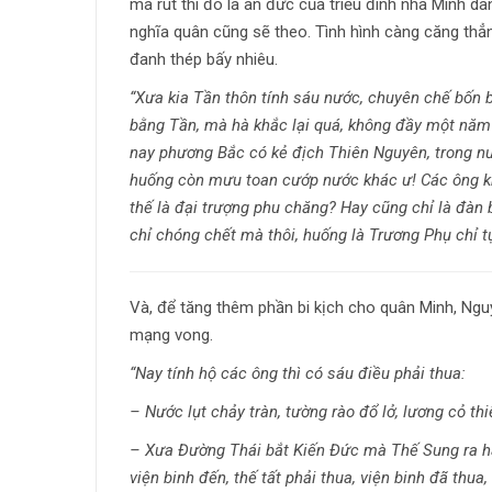
mà rút thì đó là ân đức của triều đình nhà Minh dà
nghĩa quân cũng sẽ theo. Tình hình càng căng thẳ
đanh thép bấy nhiêu.
“Xưa kia Tần thôn tính sáu nước, chuyên chế bốn
bằng Tần, mà hà khắc lại quá, không đầy một năm t
nay phương Bắc có kẻ địch Thiên Nguyên, trong n
huống còn mưu toan cướp nước khác ư! Các ông khô
thế là đại trượng phu chăng? Hay cũng chỉ là đàn
chỉ chóng chết mà thôi, huống là Trương Phụ chỉ t
Và, để tăng thêm phần bi kịch cho quân Minh, Nguy
mạng vong.
“Nay tính hộ các ông thì có sáu điều phải thua:
– Nước lụt chảy tràn, tường rào đổ lở, lương cỏ th
– Xưa Đường Thái bắt Kiến Đức mà Thế Sung ra hà
viện binh đến, thế tất phải thua, viện binh đã thua,