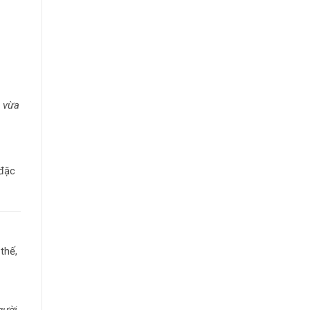
i vừa
 đặc
thế,
gười