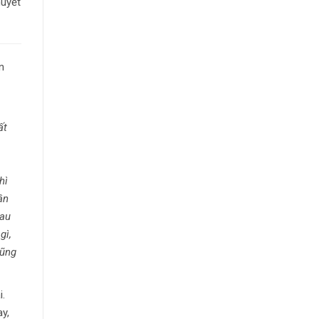
huyết
n
ất
hì
ân
sau
gì,
cũng
i.
ay,