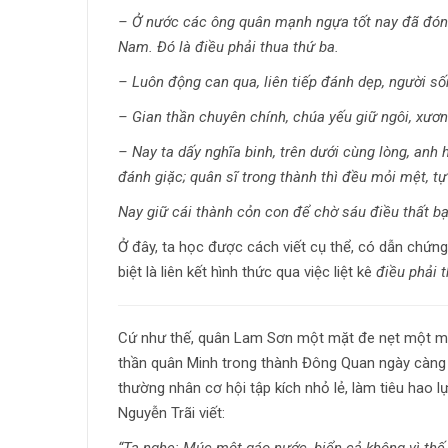
– Ở nước các ông quân mạnh ngựa tốt nay đã đóng
Nam. Đó là điều phải thua thứ ba.
– Luôn động can qua, liên tiếp đánh dẹp, người sốn
– Gian thần chuyên chính, chúa yếu giữ ngôi, xươn
– Nay ta dấy nghĩa binh, trên dưới cùng lòng, anh h
đánh giặc; quân sĩ trong thành thì đều mỏi mệt, tự
Nay giữ cái thành cỏn con để chờ sáu điều thất bại
Ở đây, ta học được cách viết cụ thể, có dẫn chứng 
biệt là liên kết hình thức qua việc liệt kê
điều phải t
Cứ như thế, quân Lam Sơn một mặt đe nẹt một mặt
thần quân Minh trong thành Đông Quan ngày càng s
thường nhân cơ hội tập kích nhỏ lẻ, làm tiêu hao
Nguyễn Trãi viết:
“Ta nghe: Múc một gáo nước, biển cả không vì thế