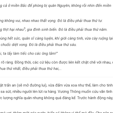
 cả ở miền Bắc để phòng bị quân Nguyên, không rỗi nhìn đến miền
g không vui, nhao nhao thất vọng. Đó là điều phải thua thứ tư.
3
g thịt hại nhau
, gia đình sinh biến. Đó là điều phải thua thứ năm.
ùng hết sức, quân sĩ càng luyện, khí giới càng tinh, vừa cày ruộng lạ
 chuốc diệt vong. Đó là điều phải thua thứ sáu.
, ta lấy làm tiếc cho các ông lắm!”
rõ ràng. Đồng thời, các cứ liệu còn được liên kết chặt chẽ với nhau,
hua thứ nhất, điều phải thua thứ hai,…
 trấn an (sẽ mở đường lui), vừa đấm vừa xoa như thế, làm cho tinh
a sút, nhiều người lén lút ra hàng. Vương Thông muốn cứu vãn tình 
 lực lượng nghĩa quân nhưng không quá đáng kể. Trước hành động này,
 mà vơi; thêm một gáo nước, biển cả không vì thế mà đầy. Cho nên n