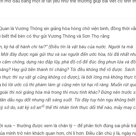
ch mở đầu bằng một lẽ tất yếu như thế thường giúp bài viết có tính t
Quan là Vương Thông xin giảng hòa hòng chờ viện binh, đồng thời vẫ
ãi biết thế bèn có thư gửi Vương Thông và Sơn Thọ rằng:
ín, kỳ hà dĩ hành chi tai?” (Điều tín là vật báu của nước. Người ta mà
). Mới đây được ngài gửi thư và sai người đến ước hòa, tôi đã nhất nh
o cắm chông, dựng rào đắp lũy, phá đồ cổ để đúc ống phun lửa và đồ
hăng? Hay giữ bền thành trì chăng? Tôi đều không thể rõ được. Sách
 thực thì sự vật gì cũng không có được), là bởi lòng mà không thực t
g bỏ lời ước cũ thì phàm làm gì cũng nên lợi hại rõ ràng. Muốn rút qu
 ngoài thì nói giảng hòa mà trong thì mưu tính khác? Đừng nên trước 
 dân dẫu ngu dốt nhưng rất sáng suốt. Tôi đây tuy hôn ngu không biết 
2
kỳ sở do, sát kỳ sở an”
thế thì nhân tình thực dối thế nào, mảy may 
ười xưa – thường được xem là chân lý – để phân tích đúng sai phải trá
ủa mình trở nên khách quan hơn, chí lí hơn. Điều cần chú ý là, ngày n