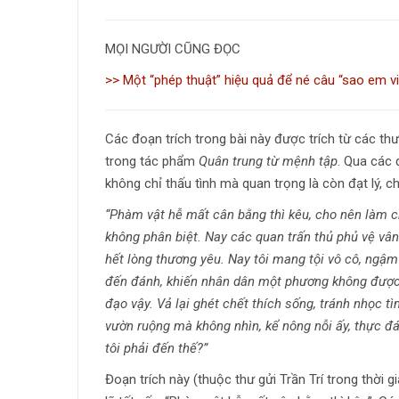
MỌI NGƯỜI CŨNG ĐỌC
>> Một “phép thuật” hiệu quả để né câu “sao em vi
Các đoạn trích trong bài này được trích từ các th
trong tác phẩm
Quân trung từ mệnh tập
. Qua các 
không chỉ thấu tình mà quan trọng là còn đạt lý, c
“Phàm vật hễ mất cân bằng thì kêu, cho nên làm ch
không phân biệt. Nay các quan trấn thủ phủ vệ vân
hết lòng thương yêu. Nay tôi mang tội vô cô, ngậm
đến đánh, khiến nhân dân một phương không được ở
đạo vậy. Vả lại ghét chết thích sống, tránh nhọc tì
vườn ruộng mà không nhìn, kể nông nỗi ấy, thực đá
tôi phải đến thế?”
Đoạn trích này (thuộc thư gửi Trần Trí trong thờ