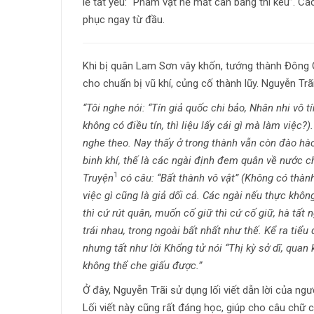
lẽ tất yếu: “Phàm vật hễ mất cân bằng thì kêu”. Cá
phục ngay từ đầu.
Khi bị quân Lam Sơn vây khốn, tướng thành Đông 
cho chuẩn bị vũ khí, củng cố thành lũy. Nguyễn Tr
“Tôi nghe nói: “Tín giả quốc chi bảo, Nhân nhi vô t
không có điều tín, thì liệu lấy cái gì mà làm việc?
nghe theo. Nay thấy ở trong thành vẫn còn đào hà
binh khí, thế là các ngài định đem quân về nước c
1
Truyện
có câu: “Bất thành vô vật” (Không có thành
việc gì cũng là giả dối cả. Các ngài nếu thực khôn
thì cứ rút quân, muốn cố giữ thì cứ cố giữ, hà tất
trái nhau, trong ngoài bất nhất như thế. Kể ra tiểu
nhưng tất như lời Khổng tử nói “Thị kỳ sở dĩ, quan 
không thể che giấu được.”
Ở đây, Nguyễn Trãi sử dụng lối viết dẫn lời của ng
Lối viết này cũng rất đáng học, giúp cho câu chữ c