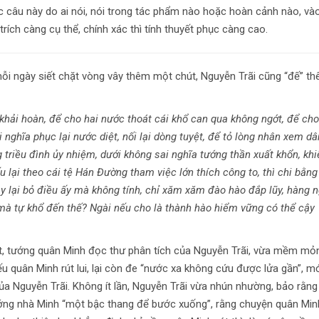
xác câu này do ai nói, nói trong tác phẩm nào hoặc hoàn cảnh nào, và
trích càng cụ thể, chính xác thì tính thuyết phục càng cao.
mỗi ngày siết chặt vòng vây thêm một chút, Nguyễn Trãi cũng “đế” t
 khải hoàn, để cho hai nước thoát cái khổ can qua không ngớt, để cho
nghĩa phục lại nước diệt, nối lại dòng tuyệt, để tỏ lòng nhân xem dâ
 triều đình ủy nhiệm, dưới không sai nghĩa tướng thần xuất khổn, khi
u lại theo cái tệ Hán Đường tham việc lớn thích công to, thì chi bằng
y lại bỏ điều ấy mà không tính, chỉ xăm xăm đào hào đắp lũy, hàng 
 mà tự khổ đến thế? Ngài nếu cho là thành hào hiểm vững có thể cậy
ặt, tướng quân Minh đọc thư phân tích của Nguyễn Trãi, vừa mềm mỏ
 quân Minh rút lui, lại còn đe “nước xa không cứu được lửa gần”, m
của Nguyễn Trãi. Không ít lần, Nguyễn Trãi vừa nhún nhường, bảo rằng
tướng nhà Minh “một bậc thang để bước xuống”, rằng chuyện quân Min