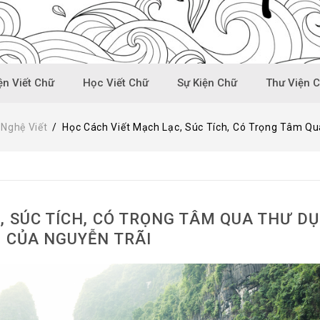
n Viết Chữ
Học Viết Chữ
Sự Kiện Chữ
Thư Viện 
-Nghệ Viết
/
Học Cách Viết Mạch Lạc, Súc Tích, Có Trọng Tâm Q
, SÚC TÍCH, CÓ TRỌNG TÂM QUA THƯ DỤ
 CỦA NGUYỄN TRÃI