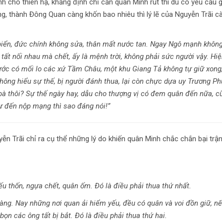
nh cho thiên hạ, khẳng định chỉ cần quân Minh rút thì dù có yêu cầu g
ng, thành Đông Quan càng khốn bao nhiêu thì lý lẽ của Nguyễn Trãi c
 biển, đức chính không sửa, thân mất nước tan. Ngay Ngô mạnh khôn
ất nối nhau mà chết, ấy là mệnh trời, không phải sức người vậy. Hi
ước có mối lo các xứ Tầm Châu, một khu Giang Tả không tự giữ xong
ng hiểu sự thế, bị người đánh thua, lại còn chực dựa uy Trương Ph
 bà thôi? Sự thế ngày hay, dẫu cho thượng vị có đem quân đến nữa, c
ự đến nộp mạng thì sao đáng nói!”
ễn Trãi chỉ ra cụ thể những lý do khiến quân Minh chắc chắn bại trậ
iếu thốn, ngựa chết, quân ốm. Đó là điều phải thua thứ nhất.
ng. Nay những nơi quan ải hiểm yếu, đều có quân và voi đồn giữ, n
 bọn các ông tất bị bắt. Đó là điều phải thua thứ hai.