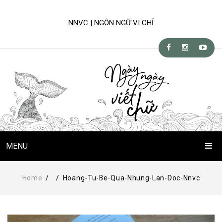
NNVC | NGÔN NGỮ VI CHỈ
MENU
Trang Chủ
Home
/
/
Hoang-Tu-Be-Qua-Nhung-Lan-Doc-Nnvc
Chuyện Viết Chữ
Kỹ-nghệ viết