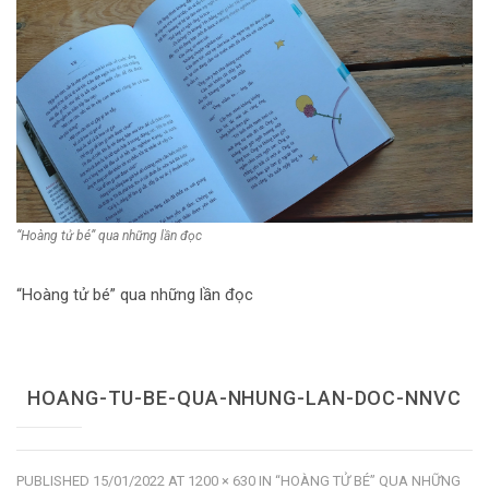
Dùng từ đặt câu
Cổ mỹ từ
Học từ dân gian
Ngòi bút người xưa
Người Việt với tiếng Việt
“Hoàng tử bé” qua những lần đọc
Học Viết Chữ
Sự Kiện Chữ
“Hoàng tử bé” qua những lần đọc
Thư Viện Chữ
Sách Chữ viết
HOANG-TU-BE-QUA-NHUNG-LAN-DOC-NNVC
Sách Chữ đọc
Về Chúng Tôi
PUBLISHED
15/01/2022
AT
1200 × 630
IN
“HOÀNG TỬ BÉ” QUA NHỮNG