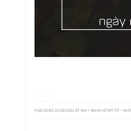
PUBLISHED
22/02/2022
AT
960 × 960
IN
CỔ MỸ TỪ – NHỮ