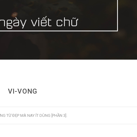
VI-VONG
NG TỪ ĐẸP MÀ NAY ÍT DÙNG [PHẦN 3]
.