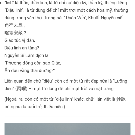
“linh” là thần, thần linh, là từ chỉ sự diệu kỳ, thần kỳ, thiêng liêng.
“Diệu linh”, là từ dùng để chỉ mặt trời một cách hoa mỹ, thường
dùng trong văn thơ. Trong bài “Thiên Vấn”, Khuất Nguyên viết:
角宿未旦，
曜靈安藏？
Giác túc vị đán,
Diệu linh an tàng?
Nguyễn Sĩ Lâm dịch là:
“Phương đông còn sao Giác,
Ẩn đâu vầng thái dương?”
Liên quan đến chữ “diệu” còn có một từ rất đẹp nữa là “Lưỡng
diệu” (兩曜) – một từ dùng để chỉ mặt trời và mặt trăng.
(Ngoài ra, còn có một từ “diệu linh” khác, chữ Hán viết là 妙齡,
có nghĩa là tuổi trẻ, thiếu niên.)