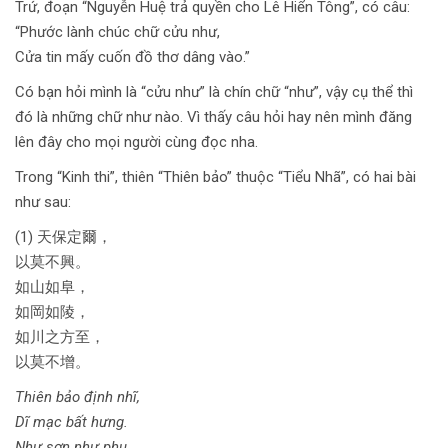
Trứ, đoạn “Nguyễn Huệ trả quyền cho Lê Hiển Tông”, có câu:
“Phước lành chúc chữ cửu như,
Cửa tin mấy cuốn đồ thơ dâng vào.”
Có bạn hỏi mình là “cửu như” là chín chữ “như”, vậy cụ thể thì
đó là những chữ như nào. Vì thấy câu hỏi hay nên mình đăng
lên đây cho mọi người cùng đọc nha.
Trong “Kinh thi”, thiên “Thiên bảo” thuộc “Tiểu Nhã”, có hai bài
như sau:
(1) 天保定爾，
以莫不興。
如山如阜，
如岡如陵，
如川之方至，
以莫不增。
Thiên bảo định nhĩ,
Dĩ mạc bất hưng.
Như sơn như phụ,