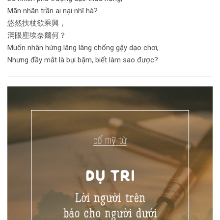
Mãn nhãn trần ai nại nhĩ hà?
悠然扶杖欲乘興，
滿眼塵埃奈爾何？
Muốn nhân hứng lâng lâng chống gậy dạo chơi,
Nhưng đầy mắt là bụi bặm, biết làm sao được?