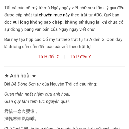
Tất cả các cổ mỹ từ mà Ngày ngày viết chữ sưu tầm, lý giải đều
được cập nhật tại
chuyên mục này
theo trật tự ABC. Quý bạn
đọc
vui lòng không sao chép, không sử dụng lại
khi chưa có
sự đồng ý bằng văn bản của Ngày ngày viết chữ.
Bài này tập hợp các Cổ mỹ từ theo trật tự từ A đến G. Còn đây
là đường dẫn dẫn đến các bài viết theo trật tự:
Từ H
đến
O
|
Từ P đến Y
★ Anh hoài ★
Bài
Đề Đông Sơn tự
của Nguyễn Trãi có câu rằng:
Quân thân nhất niệm cửu anh hoài,
Giản quý lâm tàm túc nguyện quai.
君親一念久嬰懷，
澗愧林慚夙願乖。
Chữ “anh” 嬰 thường dùng với nghĩa trẻ con, trẻ mới sinh, như