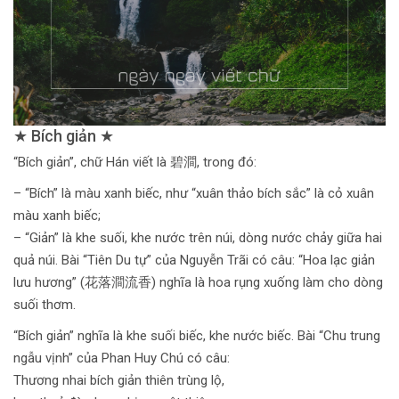
★ Bích giản ★
“Bích giản”, chữ Hán viết là 碧澗, trong đó:
– “Bích” là màu xanh biếc, như “xuân thảo bích sắc” là cỏ xuân
màu xanh biếc;
– “Giản” là khe suối, khe nước trên núi, dòng nước chảy giữa hai
quả núi. Bài “Tiên Du tự” của Nguyễn Trãi có câu: “Hoa lạc giản
lưu hương” (花落澗流香) nghĩa là hoa rụng xuống làm cho dòng
suối thơm.
“Bích giản” nghĩa là khe suối biếc, khe nước biếc. Bài “Chu trung
ngẫu vịnh” của Phan Huy Chú có câu:
Thương nhai bích giản thiên trùng lộ,