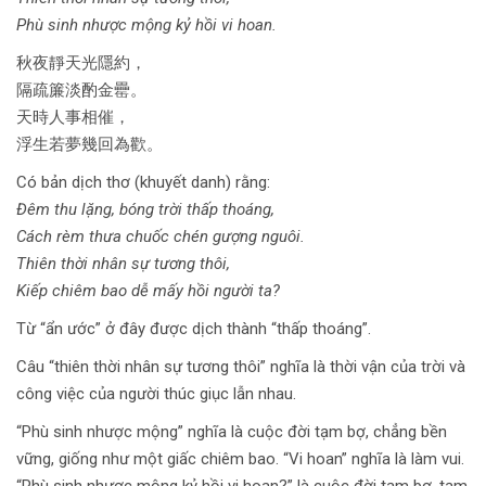
Phù sinh nhược mộng kỷ hồi vi hoan.
秋夜靜天光隱約，
隔疏簾淡酌金罍。
天時人事相催，
浮生若夢幾回為歡。
Có bản dịch thơ (khuyết danh) rằng:
Đêm thu lặng, bóng trời thấp thoáng,
Cách rèm thưa chuốc chén gượng nguôi.
Thiên thời nhân sự tương thôi,
Kiếp chiêm bao dễ mấy hồi người ta?
Từ “ẩn ước” ở đây được dịch thành “thấp thoáng”.
Câu “thiên thời nhân sự tương thôi” nghĩa là thời vận của trời và
công việc của người thúc giục lẫn nhau.
“Phù sinh nhược mộng” nghĩa là cuộc đời tạm bợ, chẳng bền
vững, giống như một giấc chiêm bao. “Vi hoan” nghĩa là làm vui.