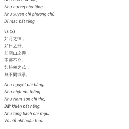
Như cương như lăng.
Như xuyên chi phương chí,
Dĩ mạc bất tăng.
và (2)
如月之恒，
如日之升。
如南山之壽，
不騫不崩。
如松柏之茂，
無不爾或承。
Như nguyệt chi hằng,
Như nhật chi thăng.
Như Nam sơn chi thọ,
Bất khiên bất hăng.
Như tùng bách chi mậu,
Vô bất nhĩ hoặc thừa.