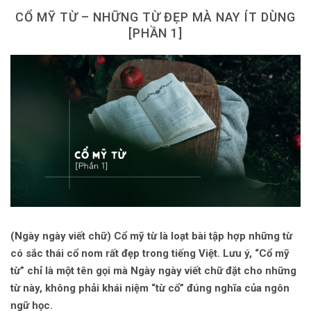
Dùng từ đặt câu
CỔ MỸ TỪ – NHỮNG TỪ ĐẸP MÀ NAY ÍT DÙNG
[PHẦN 1]
Cổ mỹ từ
Học từ dân gian
Ngòi bút người xưa
Người Việt với tiếng Việt
Học Viết Chữ
Sự Kiện Chữ
Thư Viện Chữ
(Ngày ngày viết chữ) Cổ mỹ từ là loạt bài tập hợp những từ
Sách Chữ viết
có sắc thái cổ nom rất đẹp trong tiếng Việt. Lưu ý, “Cổ mỹ
Sách Chữ đọc
từ” chỉ là một tên gọi mà Ngày ngày viết chữ đặt cho những
từ này, không phải khái niệm “từ cổ” đúng nghĩa của ngôn
Về Chúng Tôi
ngữ học.