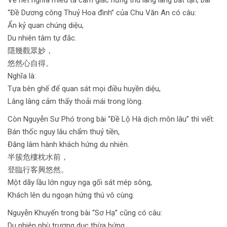
Về nét nghĩa miêu tả cảm giác hứng thú lâng lâng bất tận, bài
“Đề Dương công Thuỷ Hoa đình” của Chu Văn An có câu:
Ẩn kỷ quan chúng diệu,
Du nhiên tâm tự đắc.
隱幾觀眾妙，
悠然心自得。
Nghĩa là:
Tựa bên ghế để quan sát mọi điều huyền diệu,
Lâng lâng cảm thấy thoải mái trong lòng.
Còn Nguyễn Sư Phó trong bài “Đề Lộ Hà dịch môn lâu” thì viết:
Bán thốc nguy lâu chẩm thuỷ tiền,
Đăng lâm hành khách hứng du nhiên.
半簇危樓枕水前，
登臨行客興悠然。
Một dãy lầu lớn nguy nga gối sát mép sông,
Khách lên du ngoạn hứng thú vô cùng.
Nguyễn Khuyến trong bài “Sơ Hạ” cũng có câu:
Du nhiên phù trượng dục thừa hứng,