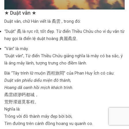
★ Duật vân ★
Duật vân, chữ Hán viết là 矞雲 , trong đó:
“Duật” 矞 là rực rỡ, tốt đẹp. Từ điển Thiều Chửu cho ví dụ văn từ
hay gọi là điển lệ duật hoàng 典麗矞皇.
“Vân” là mây.
“Duật vân”, Từ điển Thiều Chửu giảng nghĩa là mây có ba sắc, ý
là áng mây lành, tượng trưng cho điềm lành.
Bài “Tây trình lữ muộn 西程旅悶” của Phan Huy Ích có câu:
Duật vân phiếu diểu miện đô thành,
Hoang dã oanh hồi mịch khách trình.
矞雲縹渺眄都城，
荒野瀠迴覓客程。
Nghĩa là:
Trông vời đô thành mây đẹp bời bời,
Tìm đường trên cánh đồng hoang vu quanh co.