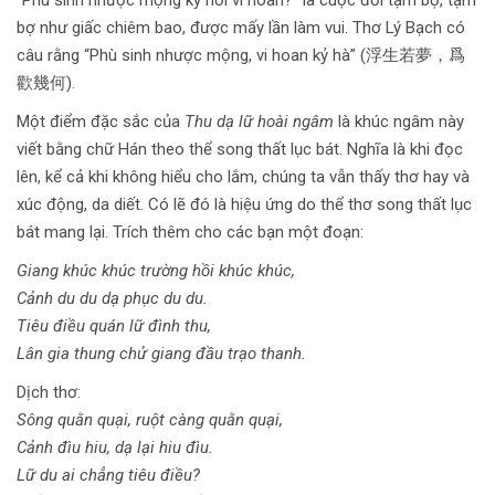
“Phù sinh nhược mộng kỷ hồi vi hoan?” là cuộc đời tạm bợ, tạm
bợ như giấc chiêm bao, được mấy lần làm vui. Thơ Lý Bạch có
câu rằng “Phù sinh nhược mộng, vi hoan kỷ hà” (浮生若夢，爲
歡幾何).
Một điểm đặc sắc của
Thu dạ lữ hoài ngâm
là khúc ngâm này
viết bằng chữ Hán theo thể song thất lục bát. Nghĩa là khi đọc
lên, kể cả khi không hiểu cho lắm, chúng ta vẫn thấy thơ hay và
xúc động, da diết. Có lẽ đó là hiệu ứng do thể thơ song thất lục
bát mang lại. Trích thêm cho các bạn một đoạn:
Giang khúc khúc trường hồi khúc khúc,
Cảnh du du dạ phục du du.
Tiêu điều quán lữ đình thu,
Lân gia thung chử giang đầu trạo thanh.
Dịch thơ:
Sông quằn quại, ruột càng quằn quại,
Cảnh đìu hiu, dạ lại hiu đìu.
Lữ du ai chẳng tiêu điều?