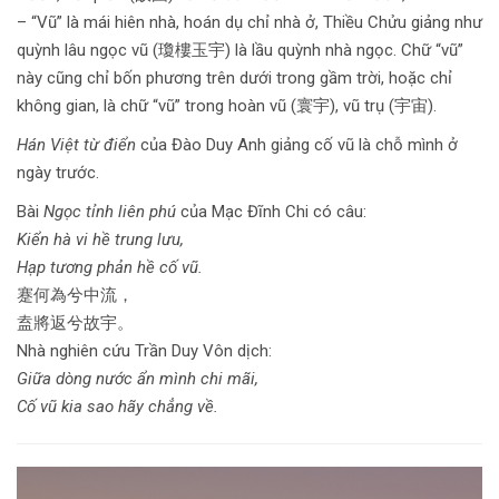
– “Vũ” là mái hiên nhà, hoán dụ chỉ nhà ở, Thiều Chửu giảng như
quỳnh lâu ngọc vũ (瓊樓玉宇) là lầu quỳnh nhà ngọc. Chữ “vũ”
này cũng chỉ bốn phương trên dưới trong gầm trời, hoặc chỉ
không gian, là chữ “vũ” trong hoàn vũ (寰宇), vũ trụ (宇宙).
Hán Việt từ điển
của Đào Duy Anh giảng cố vũ là chỗ mình ở
ngày trước.
Bài
Ngọc tỉnh liên phú
của Mạc Đĩnh Chi có câu:
Kiển hà vi hề trung lưu,
Hạp tương phản hề cố vũ.
蹇何為兮中流，
盍將返兮故宇。
Nhà nghiên cứu Trần Duy Vôn dịch:
Giữa dòng nước ẩn mình chi mãi,
Cố vũ kia sao hãy chẳng về.