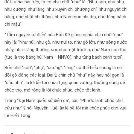
Rút từ hai bài trên, ta có chín chữ “như” là: “Như sơn, như phụ,
như cương, như lăng, như xuyên chi phương chí, như nguyệt chi
hằng, như nhật chi thăng, như Nam sơn chi thọ, như tùng bách
chi mậu”.
“Tầm nguyên từ điển” của Bửu Kế giảng nghĩa chín chữ “như”
này là: “Như núi, như gò, như núi to, như gò lớn, như sông nước
chảy, như trăng thường soi, như mặt trời lên, như Nam sơn thọ
(tức là thọ bằng núi Nam – NNVC), như tùng bách xanh tươi”.
Bốn chữ “sơn”, “phụ”, “cương”, “lăng” có thể hiểu chung là núi
đồi gò đống các loại. Đại ý, chín chữ “như” này, hay nói gọn là
“cửu như”, là lời bề tôi chúc tụng quân vương, thường dùng để
chúc thọ, mở rộng là lời chúc phúc, chúc tốt lành.
Trong “Đại Nam quốc sử diễn ca”, câu “Phước lành chúc chữ
cửu như” ý nói Nguyễn Huệ lấy lễ bề tôi mà chúc phúc cho vua
Lê Hiển Tông.