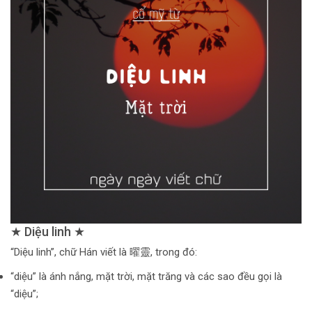
★ Diệu linh ★
“Diệu linh”, chữ Hán viết là 曜靈, trong đó:
“diệu” là ánh nắng, mặt trời, mặt trăng và các sao đều gọi là
“diệu”;