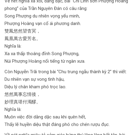
Về nét nghĩa xa xôi, dằng dặc, bài “Chí Linh sơn Phượng Hoàng
phong” của Trần Nguyên Đán có câu rằng:
Song Phượng du nhiên vọng yểu minh,
Phượng Hoàng vạn cổ ái phương danh.
雙鳳悠然望杳冥，
鳳凰萬古愛芳名。
Nghĩa là:
Xa xa thấp thoáng đỉnh Song Phượng,
Núi Phượng Hoàng nổi tiếng từ ngàn xưa.
Còn Nguyễn Trãi trong bài “Chu trung ngẫu thành kỳ 2” thì viết:
Du nhiên vạn sự vong tình hậu,
Diệu lý chân kham phó trọc lao.
悠然萬事忘情後，
妙理真堪付濁醪。
Nghĩa là:
Muôn việc đời dằng dặc sau khi quên hết,
Thấy lẽ huyền diệu thật đáng phó cho chén rượu đục.