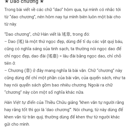
★ Dao chương ★
Trong bài viết về các chữ “dao” hôm qua, tụi mình có nhắc tới
từ “dao chương”, nên hôm nay tụi mình biên luôn một bài cho
từ này.
“Dao chương”, chữ Hán viết là 瑤章, trong đó:
– Dao (瑤) là một thứ ngọc đẹp, dùng để tỉ dụ các vật quý báu,
cũng có nghĩa sáng sủa tinh sạch, ta thường nói ngọc dao để
chỉ ngọc đẹp, dao đài (瑤臺) = lâu đài bằng ngọc dao, chỉ chỗ
tiên ở.
– Chương (章) ở đây mang nghĩa là bài văn. Chữ “chương” này
cũng dùng để chỉ một phần của bài văn, của quyển sách, như ta
hay nói quyển sách gồm bao nhiêu chương. Ngoài ra chữ
“chương” này còn một số nghĩa khác nữa.
Hán Việt tự điển
của Thiều Chửu giảng “khen văn tự người rằng
hay rằng tốt thì gọi là ‘dao chương'”. Nói chung, từ này dùng để
khen văn từ trân quý, thường dùng để khen thư từ người khác
gửi cho mình.