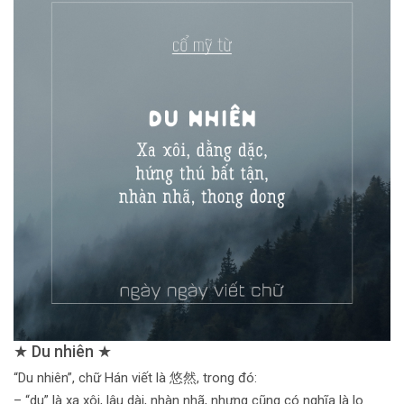
★ Du nhiên ★
“Du nhiên”, chữ Hán viết là 悠然, trong đó:
– “du” là xa xôi, lâu dài, nhàn nhã, nhưng cũng có nghĩa là lo