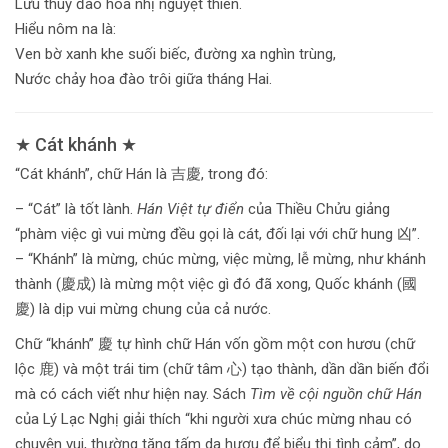
Lưu thuỷ đào hoa nhị nguyệt thiên.
Hiểu nôm na là:
Ven bờ xanh khe suối biếc, đường xa nghìn trùng,
Nước chảy hoa đào trôi giữa tháng Hai.
★ Cát khánh ★
“Cát khánh”, chữ Hán là 吉慶, trong đó:
– “Cát” là tốt lành.
Hán Việt tự điển
của Thiều Chửu giảng
“phàm việc gì vui mừng đều gọi là cát, đối lại với chữ hung 凶”.
– “Khánh” là mừng, chúc mừng, việc mừng, lễ mừng, như khánh
thành (慶成) là mừng một việc gì đó đã xong, Quốc khánh (國
慶) là dịp vui mừng chung của cả nước.
Chữ “khánh” 慶 tự hình chữ Hán vốn gồm một con hươu (chữ
lộc 鹿) và một trái tim (chữ tâm 心) tạo thành, dần dần biến đổi
mà có cách viết như hiện nay. Sách
Tìm về cội nguồn chữ Hán
của Lý Lạc Nghị giải thích “khi người xưa chúc mừng nhau có
chuyện vui, thường tặng tấm da hươu để biểu thị tình cảm”, do