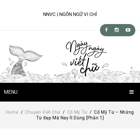
NNVC | NGÔN NGỮ VI CHỈ
MENU
Trang Chủ
Home
/
Chuyện Viết Chữ
/
Cổ Mỹ Từ
/
Cổ Mỹ Từ – Những
Từ Đẹp Mà Nay Ít Dùng [Phần 1]
Chuyện Viết Chữ
Kỹ-nghệ viết