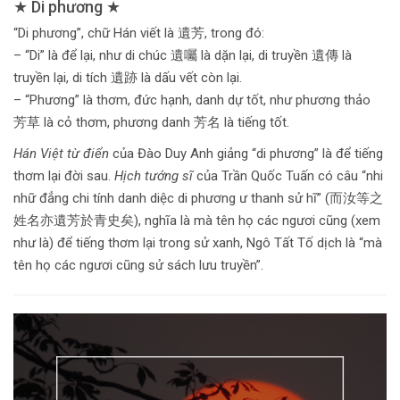
★ Di phương ★
“Di phương”, chữ Hán viết là 遺芳, trong đó:
– “Di” là để lại, như di chúc 遺囑 là dặn lại, di truyền 遺傳 là
truyền lại, di tích 遺跡 là dấu vết còn lại.
– “Phương” là thơm, đức hạnh, danh dự tốt, như phương thảo
芳草 là cỏ thơm, phương danh 芳名 là tiếng tốt.
Hán Việt từ điển
của Đào Duy Anh giảng “di phương” là để tiếng
thơm lại đời sau.
Hịch tướng sĩ
của Trần Quốc Tuấn có câu “nhi
nhữ đẳng chi tính danh diệc di phương ư thanh sử hĩ” (而汝等之
姓名亦遺芳於青史矣), nghĩa là mà tên họ các ngươi cũng (xem
như là) để tiếng thơm lại trong sử xanh, Ngô Tất Tố dịch là “mà
tên họ các ngươi cũng sử sách lưu truyền”.