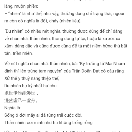
lắng, muộn phiền;
– “nhiên” là như thế, như vậy, thường dùng chỉ trạng thái, ngoài
ra còn có nghĩa là đốt, cháy (nhiên liệu).
“Du nhiên” có nhiều nét nghĩa, thường được dùng để chỉ dáng
vẻ nhàn nhã, thản nhiên, thong dong tự tại, hoặc là xa xôi, xa
xăm, dằng dặc và cũng được dùng để tả một niềm hứng thú bất
tận, triền miên.
Về nét nghĩa nhàn nhã, thản nhiên, bài “Ký trưởng tử Mai Nham
đình thí liên trúng tam nguyên” của Trần Doãn Đạt có câu rằng:
Xử thế y thuỳ năng thiệp thế,
Du nhiên hư kỷ nhất hư chu.
處世伊誰能涉世，
滺然虛己一虛舟。
Nghĩa là:
Sống ở đời mấy ai đã từng trải cuộc đời,
Thản nhiên coi mình như hư không trống rỗng.