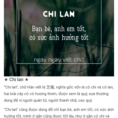
★ Chi lan ★
“Chi lan”, chữ Hán viết là 芝蘭, nghĩa gốc vốn là cỏ chi và cỏ lan,
hai loài cây cỏ có hương thơm, được xem là quý, xưa thường
dùng để ví người quân tử, người thanh nhã, cao quý.
“Chi lan” cũng được dùng để chỉ bạn bè, anh em tốt, có sức ảnh
hưởng tốt, mình ở gần cũng được tốt lây, như ở gần cỏ chi và