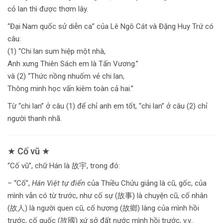
cỏ lan thì được thơm lây.
“Đại Nam quốc sử diễn ca” của Lê Ngô Cát và Đặng Huy Trứ có
câu:
(1) “Chi lan sum hiệp một nhà,
Anh xưng Thiên Sách em là Tấn Vương.”
và (2) “Thức nồng nhuốm vẻ chi lan,
Thông minh học vấn kiêm toàn cả hai.”
Từ “chi lan” ở câu (1) để chỉ anh em tốt, “chi lan” ở câu (2) chỉ
người thanh nhã.
★ Cố vũ ★
“Cố vũ”, chữ Hán là 故宇, trong đó:
– “Cố”,
Hán Việt tự điển
của Thiều Chửu giảng là cũ, gốc, của
mình vẫn có từ trước, như cố sự (故事) là chuyện cũ, cố nhân
(故人) là người quen cũ, cố hương (故鄉) làng của mình hồi
trước, cố quốc (故國) xứ sở đất nước mình hồi trước, v.v..