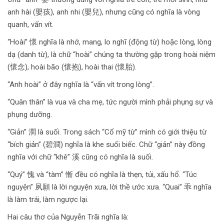
anh hài (嬰孩), anh nhi (嬰兒), nhưng cũng có nghĩa là vòng
quanh, vấn vít.
“Hoài” 懷 nghĩa là nhớ, mang, lo nghĩ (động từ) hoặc lòng, lòng
dạ (danh từ), là chữ “hoài” chúng ta thường gặp trong hoài niệm
(懷念), hoài bão (懷抱), hoài thai (懷胎).
“Anh hoài” ở đây nghĩa là “vấn vít trong lòng”.
“Quân thân” là vua và cha mẹ, tức người mình phải phụng sự và
phụng dưỡng.
“Giản” 澗 là suối. Trong sách “Cổ mỹ từ” mình có giới thiệu từ
“bích giản” (碧澗) nghĩa là khe suối biếc. Chữ “giản” này đồng
nghĩa với chữ “khê” 溪 cũng có nghĩa là suối.
“Quý” 愧 và “tàm” 慚 đều có nghĩa là thẹn, tủi, xấu hổ. “Túc
nguyện” 夙願 là lời nguyện xưa, lời thề ước xưa. “Quai” 乖 nghĩa
là làm trái, làm ngược lại.
Hai câu thơ của Nguyễn Trãi nghĩa là: