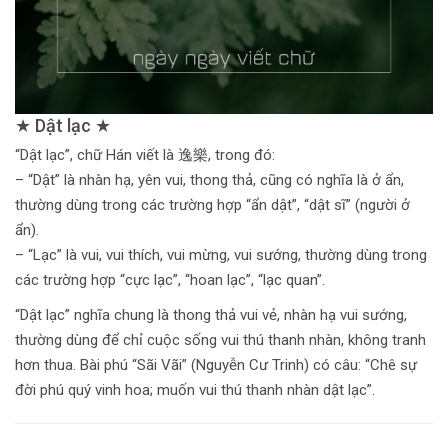
★ Dật lạc ★
“Dật lạc”, chữ Hán viết là 逸樂, trong đó:
– “Dật” là nhàn hạ, yên vui, thong thả, cũng có nghĩa là ở ẩn,
thường dùng trong các trường hợp “ẩn dật”, “dật sĩ” (người ở
ẩn).
– “Lạc” là vui, vui thích, vui mừng, vui sướng, thường dùng trong
các trường hợp “cực lạc”, “hoan lạc”, “lạc quan”.
“Dật lạc” nghĩa chung là thong thả vui vẻ, nhàn hạ vui sướng,
thường dùng để chỉ cuộc sống vui thú thanh nhàn, không tranh
hơn thua. Bài phú “Sãi Vãi” (Nguyễn Cư Trinh) có câu: “Chê sự
đời phú quý vinh hoa; muốn vui thú thanh nhàn dật lạc”.