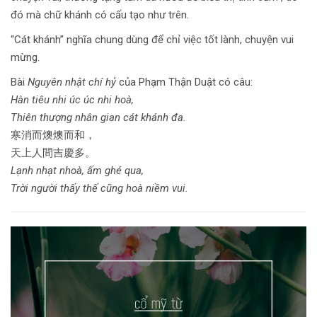
đó mà chữ khánh có cấu tạo như trên.
“Cát khánh” nghĩa chung dùng để chỉ việc tốt lành, chuyện vui
mừng.
Bài
Nguyên nhật chí hỷ
của Phạm Thận Duật có câu:
Hàn tiêu nhi úc úc nhi hoà,
Thiên thượng nhân gian cát khánh đa.
寒消而燠燠而和，
天上人間吉慶多。
Lạnh nhạt nhoà, ấm ghé qua,
Trời người thấy thế cũng hoà niềm vui.