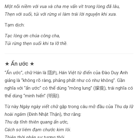
Một nỗi niềm với vua và cha mẹ vấn vít trong lòng đã lâu,
Thẹn với suối, tủi với rừng vì làm trái lời nguyện khi xưa.
Tạm dịch:
Tạc lòng ơn chúa công cha,
Tủi rừng thẹn suối khi ta lỡ thề.
★ Ẩn ước ★
“Ẩn ước”, chữ Hán là 隱約,
Hán Việt từ điển
của Đào Duy Anh
giảng là “không rõ ràng, phảng phất như có như không”. Gần
nghĩa với “ẩn ước” có thể dùng “mông lung” (朦朧), trái nghĩa có
thể dùng “minh hiển” (明顯).
Từ này
Ngày ngày viết chữ
gặp trong câu mở đầu của
Thu dạ lữ
hoài ngâm
(Đinh Nhật Thận), thơ rằng:
Thu dạ tĩnh thiên quang ẩn ước,
Cách sơ liêm đạm chước kim lôi.
Thiên thời nhân sự tương thôi,