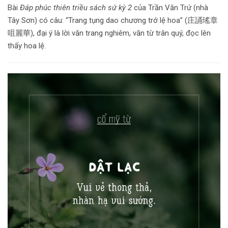
Bài
Đáp phúc thiên triều sách sứ kỳ 2
của Trần Văn Trứ (nhà
Tây Sơn) có câu: “Trang tụng dao chương trớ lệ hoa” (庄誦瑤章
咀麗華), đại ý là lời văn trang nghiêm, văn từ trân quý, đọc lên
thấy hoa lệ.