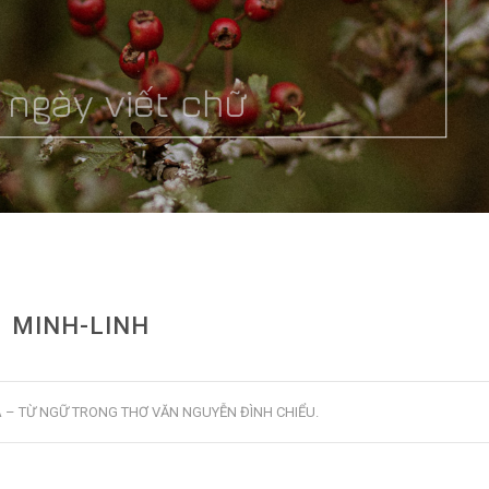
MINH-LINH
 – TỪ NGỮ TRONG THƠ VĂN NGUYỄN ĐÌNH CHIỂU
.