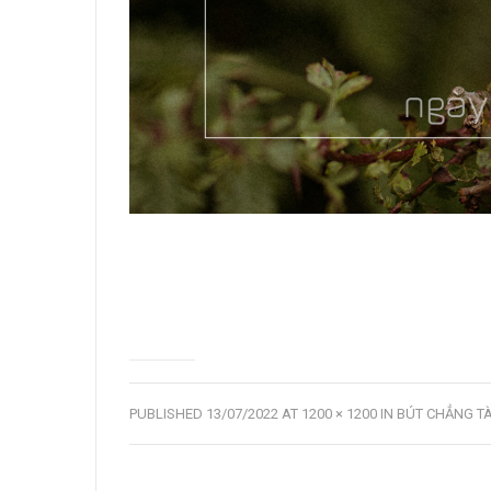
PUBLISHED
13/07/2022
AT
1200 × 1200
IN
BÚT CHẲNG TÀ