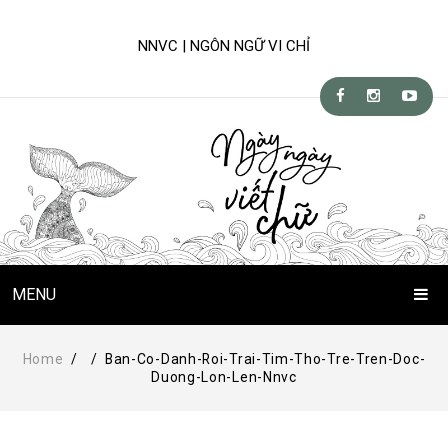
NNVC | NGÔN NGỮ VI CHỈ
MENU
Trang Chủ
Home
/
/
Ban-Co-Danh-Roi-Trai-Tim-Tho-Tre-Tren-Doc-
Duong-Lon-Len-Nnvc
Chuyện Viết Chữ
Kỹ-nghệ viết