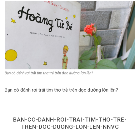
Dùng từ đặt câu
Cổ mỹ từ
Học từ dân gian
Ngòi bút người xưa
Người Việt với tiếng Việt
Học Viết Chữ
Bạn có đánh rơi trái tim thơ trẻ trên dọc đường lớn lên?
Sự Kiện Chữ
Bạn có đánh rơi trái tim thơ trẻ trên dọc đường lớn lên?
Thư Viện Chữ
Sách Chữ viết
BAN-CO-DANH-ROI-TRAI-TIM-THO-TRE-
Sách Chữ đọc
TREN-DOC-DUONG-LON-LEN-NNVC
Về Chúng Tôi