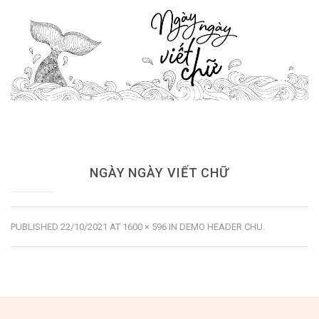
Dùng từ đặt câu
Cổ mỹ từ
Học từ dân gian
Ngòi bút người xưa
Người Việt với tiếng Việt
Học Viết Chữ
NGÀY NGÀY VIẾT CHỮ
Sự Kiện Chữ
Thư Viện Chữ
PUBLISHED
22/10/2021
AT
1600 × 596
IN
DEMO HEADER CHU
.
Sách Chữ viết
Sách Chữ đọc
Về Chúng Tôi