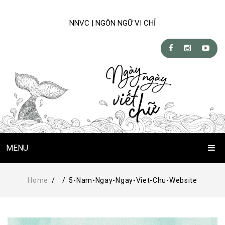
NNVC | NGÔN NGỮ VI CHỈ
MENU
Trang Chủ
Home
/
/
5-Nam-Ngay-Ngay-Viet-Chu-Website
Chuyện Viết Chữ
Kỹ-nghệ viết