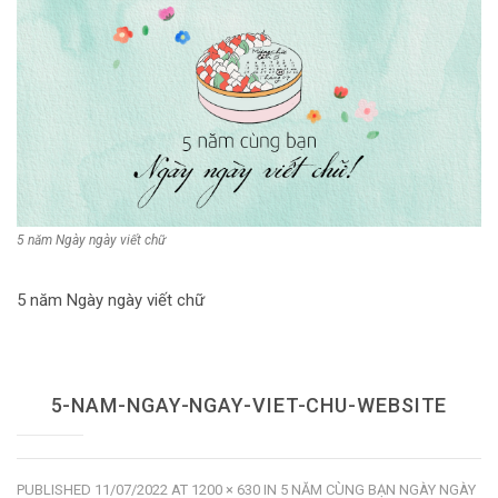
Dùng từ đặt câu
Cổ mỹ từ
Học từ dân gian
Ngòi bút người xưa
Người Việt với tiếng Việt
5 năm Ngày ngày viết chữ
Học Viết Chữ
Sự Kiện Chữ
5 năm Ngày ngày viết chữ
Thư Viện Chữ
Sách Chữ viết
5-NAM-NGAY-NGAY-VIET-CHU-WEBSITE
Sách Chữ đọc
Về Chúng Tôi
PUBLISHED
11/07/2022
AT
1200 × 630
IN
5 NĂM CÙNG BẠN NGÀY NGÀY