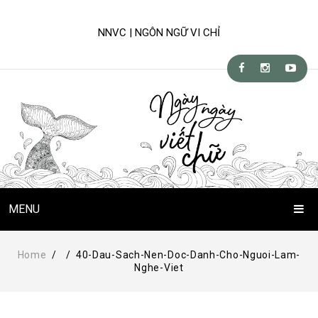
NNVC | NGÔN NGỮ VI CHỈ
MENU
Trang Chủ
Home
/
/
40-Dau-Sach-Nen-Doc-Danh-Cho-Nguoi-Lam-
Nghe-Viet
Chuyện Viết Chữ
Kỹ-nghệ viết