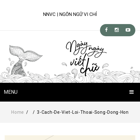
NNVC | NGÔN NGỮ VI CHỈ
MENU
Trang Chủ
Home
/
/
3-Cach-De-Viet-Loi-Thoai-Song-Dong-Hon
Chuyện Viết Chữ
Kỹ-nghệ viết