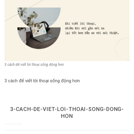
Dùng từ đặt câu
Cổ mỹ từ
Học từ dân gian
Ngòi bút người xưa
Người Việt với tiếng Việt
3 cách để viết lời thoại sống động hơn
Học Viết Chữ
Sự Kiện Chữ
3 cách để viết lời thoại sống động hơn
Thư Viện Chữ
Sách Chữ viết
3-CACH-DE-VIET-LOI-THOAI-SONG-DONG-
Sách Chữ đọc
HON
Về Chúng Tôi